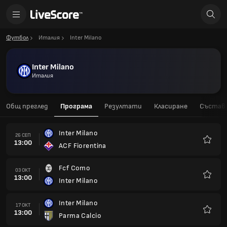
Футбол
Италия
Inter Milano
Inter Milano
Италия
Общ преглед
Програма
Резултати
Класиране
Състав
Inter Milano
26 СЕП
13:00
ACF Fiorentina
Любим
Fcf Como
03 ОКТ
13:00
Inter Milano
Любим
Inter Milano
17 ОКТ
13:00
Parma Calcio
Любим