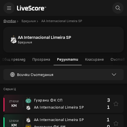
Футбол
Бразилия
AA Internacional Limeira SP
AA Internacional Limeira SP
Бразилия
Общ преглед
Програма
Резултати
Класиране
Състав
Всички Състезания
Серия Ц
3
Гуарани ФК СП
27 ЮЛИ
КМ
1
AA Internacional Limeira SP
1
AA Internacional Limeira SP
12 ЮЛИ
КМ
0
Амазонас ФК АМ