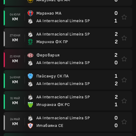
0
Маранао МА
04 ЮЛИ
КМ
1
AA Internacional Limeira SP
2
AA Internacional Limeira SP
27 ЮНИ
КМ
2
Маринга ФК ПР
2
Феровария
21 ЮНИ
КМ
0
AA Internacional Limeira SP
1
Пайсанду СК ПА
14 ЮНИ
КМ
2
AA Internacional Limeira SP
2
AA Internacional Limeira SP
31 МАЙ
КМ
1
Ипиранга ФК РС
0
AA Internacional Limeira SP
24 МАЙ
КМ
0
Итабаяна СЕ