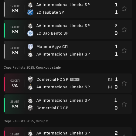
1
AA Internacional Limeira SP
17 ЯНУ
КМ
1
EC Taubate SP
2
AA Internacional Limeira SP
14 ЯНУ
КМ
0
EC Sao Bento SP
1
Монте Азул СП
11 ЯНУ
КМ
1
AA Internacional Limeira SP
Copa Paulista 2025, Knockout stage
1
Comercial FC SP
(1)
02 СЕП
СД
0
AA Internacional Limeira SP
(1)
1
AA Internacional Limeira SP
26 АВГ
КМ
0
Comercial FC SP
Copa Paulista 2025, Group 2
2
AA Internacional Limeira SP
16 АВГ