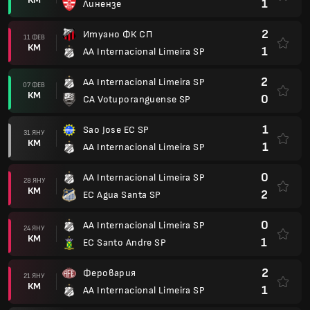
1
Линензе
2
Итуано ФК СП
11 ФЕВ
КМ
1
AA Internacional Limeira SP
2
AA Internacional Limeira SP
07 ФЕВ
КМ
0
CA Votuporanguense SP
1
Sao Jose EC SP
31 ЯНУ
КМ
1
AA Internacional Limeira SP
0
AA Internacional Limeira SP
28 ЯНУ
КМ
2
EC Agua Santa SP
0
AA Internacional Limeira SP
24 ЯНУ
КМ
1
EC Santo Andre SP
2
Феровария
21 ЯНУ
КМ
1
AA Internacional Limeira SP