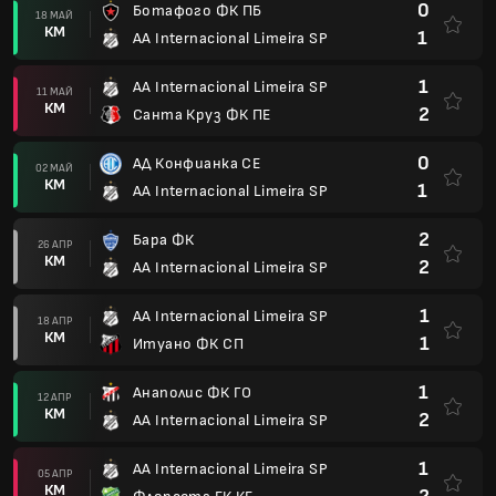
0
Ботафого ФК ПБ
18 МАЙ
КМ
1
AA Internacional Limeira SP
1
AA Internacional Limeira SP
11 МАЙ
КМ
2
Санта Круз ФК ПЕ
0
АД Конфианка СЕ
02 МАЙ
КМ
1
AA Internacional Limeira SP
2
Бара ФК
26 АПР
КМ
2
AA Internacional Limeira SP
1
AA Internacional Limeira SP
18 АПР
КМ
1
Итуано ФК СП
1
Анаполис ФК ГО
12 АПР
КМ
2
AA Internacional Limeira SP
1
AA Internacional Limeira SP
05 АПР
КМ