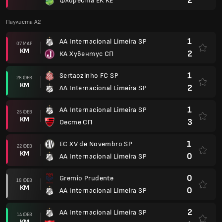
2
Флореста ЕК КЕ
Паулиста A2
1
AA Internacional Limeira SP
07 МАР
КМ
2
КА Хувентус СП
1
Sertaozinho FC SP
28 ФЕВ
КМ
2
AA Internacional Limeira SP
1
AA Internacional Limeira SP
25 ФЕВ
КМ
3
Оесте СП
1
EC XV de Novembro SP
22 ФЕВ
КМ
0
AA Internacional Limeira SP
0
Gremio Prudente
18 ФЕВ
КМ
0
AA Internacional Limeira SP
2
AA Internacional Limeira SP
14 ФЕВ
КМ