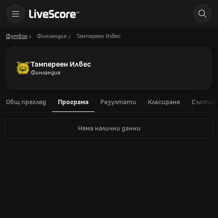
Футбол
Финландия
Тампереен Илвес
Тампереен Илвес
Финландия
Общ преглед
Програма
Резултати
Класиране
Състав
Няма налични данни