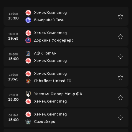
Торки Ютд
10 АПР
14:00
Хемел Хемпстед
Любим
Хемел Хемпстед
17 АПР
14:00
Довър Атлетик ФК
Любим
Уолтън & Хършъв
24 АПР
16:30
Хемел Хемпстед
Любим