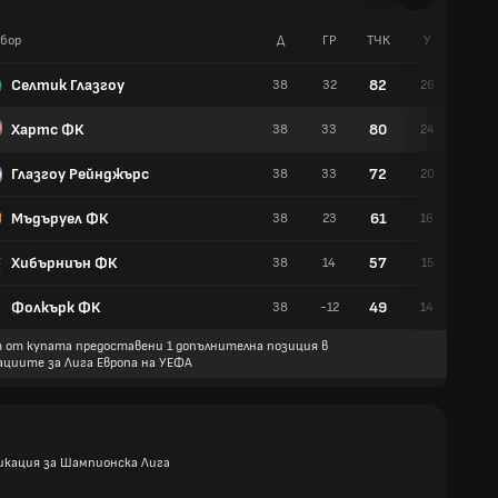
бор
Д
ГР
TЧК
У
Р
Селтик Глазгоу
82
38
32
26
4
Хартс ФК
80
38
33
24
8
Глазгоу Рейнджърс
72
38
33
20
12
Мъдъруел ФК
61
38
23
16
13
Хибърниън ФК
57
38
14
15
12
Фолкърк ФК
49
38
-12
14
7
 от купата предоставени 1 допълнителна позиция в
ациите за Лига Европа на УЕФА
икация за Шампионска Лига