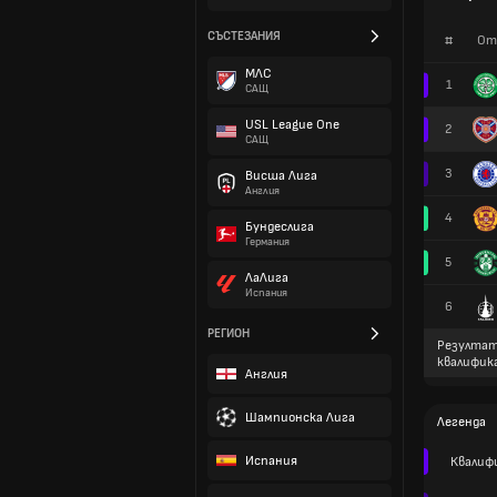
СЪСТЕЗАНИЯ
#
От
МЛС
1
САЩ
USL League One
2
САЩ
3
Висша Лига
Англия
4
Бундеслига
Германия
5
ЛаЛига
Испания
6
РЕГИОН
Резултат
квалифик
Англия
Шампионска Лига
Легенда
Испания
Квалиф