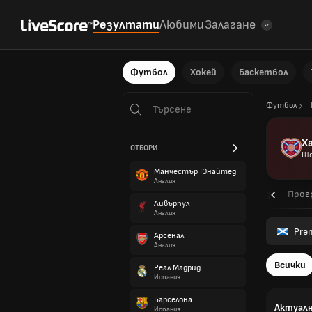
Резултати
Любими
Залагане
Футбол
Хокей
Баскетбол
Футбол
Х
ОТБОРИ
Шо
Манчестър Юнайтед
Англия
Общ преглед
Прог
Ливърпул
Англия
Pre
Арсенал
Англия
Всички
Реал Мадрид
Испания
Барселона
Актуалн
Испания