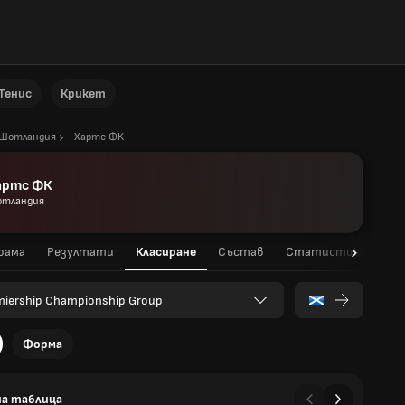
Тенис
Крикет
Шотландия
Хартс ФК
артс ФК
тландия
рама
Резултати
Класиране
Състав
Статистики на игр
miership Championship Group
Форма
а таблица