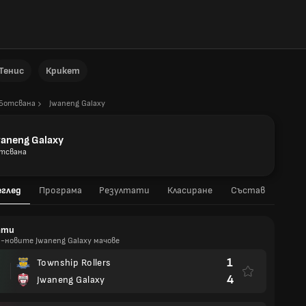
Тенис
Крикет
Ботсвана
Jwaneng Galaxy
waneng Galaxy
тсвана
еглед
Програма
Резултати
Класиране
Състав
ати
й-новите Jwaneng Galaxy мачове
1
Township Rollers
4
Jwaneng Galaxy