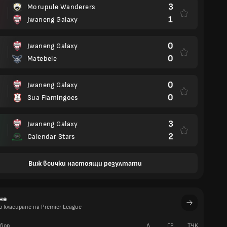
3
Morupule Wanderers
1
Jwaneng Galaxy
0
Jwaneng Galaxy
Й
0
Matebele
0
Jwaneng Galaxy
0
Sua Flamingoes
3
Jwaneng Galaxy
2
Calendar Stars
Виж всички настоящи резултати
не
класиране на Premier League
бор
Д
ГР
TЧК
У