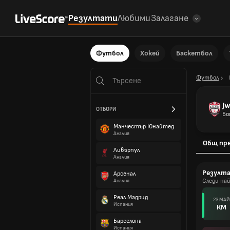
Резултати
Любими
Залагане
Футбол
Хокей
Баскетбол
Футбол
J
ОТБОРИ
Бо
Манчестър Юнайтед
Англия
Общ пр
Ливърпул
Англия
Резулт
Арсенал
Следи на
Англия
Реал Мадрид
23 МАЙ
Испания
КМ
Барселона
Испания