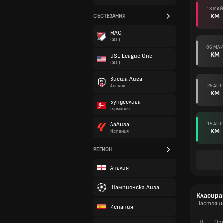
13 МАЙ
КМ
СЪСТЕЗАНИЯ
МЛС
САЩ
06 МА
КМ
USL League One
САЩ
Висша Лига
25 АПР
Англия
КМ
Бундеслига
Германия
15 АПР
ЛаЛига
КМ
Испания
РЕГИОН
Англия
Шампионска Лига
Класира
Настоящо 
Испания
#
От