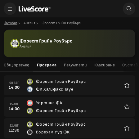
Футбол
Англия
Форест Грийн Роувърс
Форест Грийн Роувърс
Англия
Общ преглед
Програма
Резултати
Класиране
Състав
Форест Грийн Роувърс
08 АВГ
14:00
ФК Халифакс Таун
Любим
Уортинг ФК
15 АВГ
14:00
Форест Грийн Роувърс
Любим
Форест Грийн Роувърс
22 АВГ
11:30
Борехам Ууд ФК
Любим