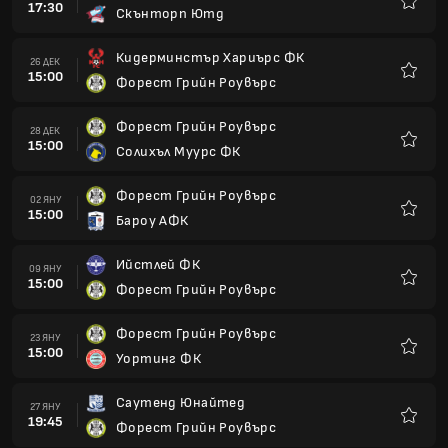
17:30
Скънторп Ютд
Любим
Кидерминстър Хариърс ФК
26 ДЕК
15:00
Форест Грийн Роувърс
Любим
Форест Грийн Роувърс
28 ДЕК
15:00
Солихъл Муурс ФК
Любим
Форест Грийн Роувърс
02 ЯНУ
15:00
Бароу АФК
Любим
Ийстлей ФК
09 ЯНУ
15:00
Форест Грийн Роувърс
Любим
Форест Грийн Роувърс
23 ЯНУ
15:00
Уортинг ФК
Любим
Саутенд Юнайтед
27 ЯНУ
19:45
Форест Грийн Роувърс
Любим