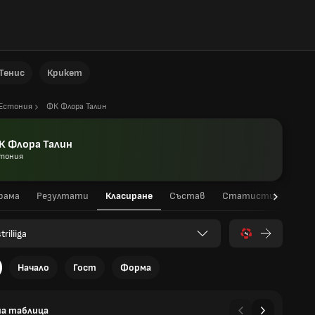
Тенис
Крикет
Естония
ФК Флора Талин
К Флора Талин
тония
рама
Резултати
Класиране
Състав
Статистики на игр
triliiga
Начало
Гост
Форма
а таблица