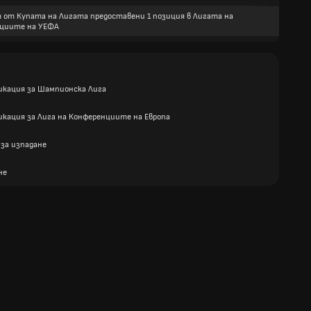
 от Купата на Лигата предоставени 1 позиция в Лигата на
циите на УЕФА
икация за Шампионска Лига
икация за Лига на Конференциите на Европа
 за изпадане
не