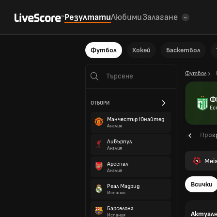
Резултати
Любими
Залагане
Футбол
Хокей
Баскетбол
Футбол
Ф
ОТБОРИ
Ес
Манчестър Юнайтед
Англия
Общ преглед
Прог
Ливърпул
Англия
Meis
Арсенал
Англия
Всички
Реал Мадрид
Испания
Барселона
Актуалн
Испания