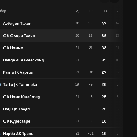
бор
Д
ГР
TЧК
У
Р
Левадия Талин
47
20
33
14
5
ФК Флора Талин
39
20
19
13
0
ФК Номме
38
21
21
11
5
Паиде Линамеесконд
35
21
5
10
5
Parnu JK Vaprus
27
21
-10
8
3
Tartu JK Tammeka
26
19
-9
8
2
ФК Номе Юнайтед
25
21
-8
8
1
Harju JK Laagri
25
21
-5
8
1
ФК Куресааре
18
21
-15
5
3
Нарва ДК Транс
16
21
-31
5
1