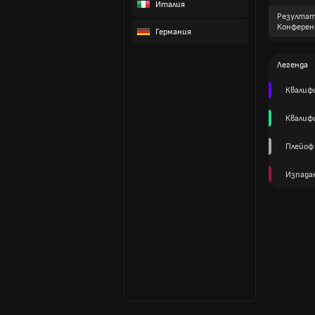
Италия
Резултат
Конферен
Германия
Легенда
Квалиф
Квалиф
Плейоф
Изпада