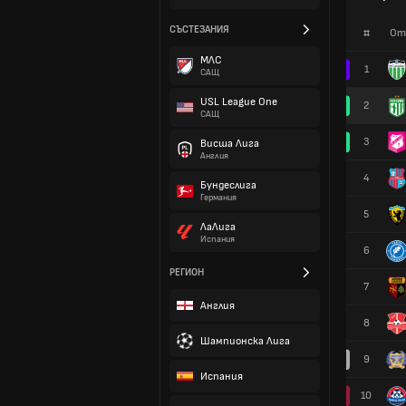
СЪСТЕЗАНИЯ
#
От
МЛС
1
САЩ
USL League One
2
САЩ
3
Висша Лига
Англия
4
Бундеслига
Германия
5
ЛаЛига
Испания
6
РЕГИОН
7
Англия
8
Шампионска Лига
9
Испания
10