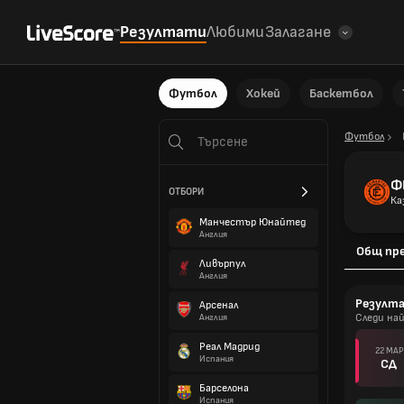
Резултати
Любими
Залагане
Футбол
Хокей
Баскетбол
Футбол
Ф
ОТБОРИ
Ка
Манчестър Юнайтед
Англия
Общ пр
Ливърпул
Англия
Резулт
Арсенал
Следи на
Англия
Реал Мадрид
22 МАР
Испания
СД
Барселона
Испания