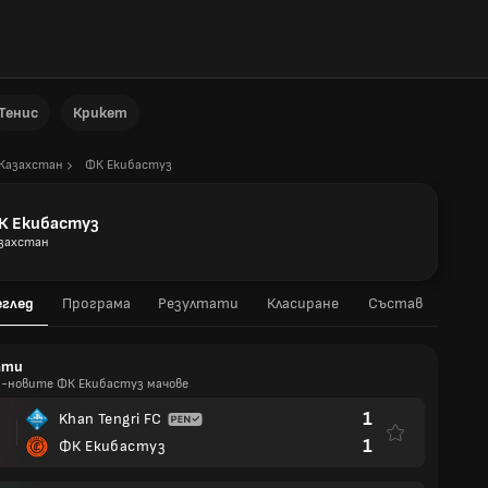
Тенис
Крикет
Казахстан
ФК Екибастуз
К Екибастуз
захстан
еглед
Програма
Резултати
Класиране
Състав
ати
й-новите ФК Екибастуз мачове
1
Khan Tengri FC
1
ФК Екибастуз