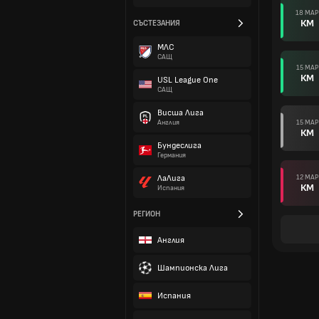
18 МАР
КМ
СЪСТЕЗАНИЯ
МЛС
САЩ
15 МАР
КМ
USL League One
САЩ
Висша Лига
15 МАР
Англия
КМ
Бундеслига
Германия
12 МАР
ЛаЛига
КМ
Испания
РЕГИОН
Англия
Шампионска Лига
Испания