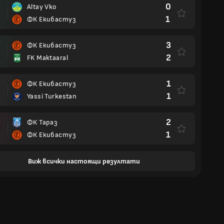
0
Altay Vko
1
ФК Екибастуз
3
ФК Екибастуз
2
FK Maktaaral
1
ФК Екибастуз
1
Yassi Turkestan
2
ФК Тараз
1
ФК Екибастуз
Виж всички настоящи резултати