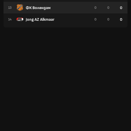
ФК Волендам
0
13
0
0
Jong AZ Alkmaar
0
14
0
0