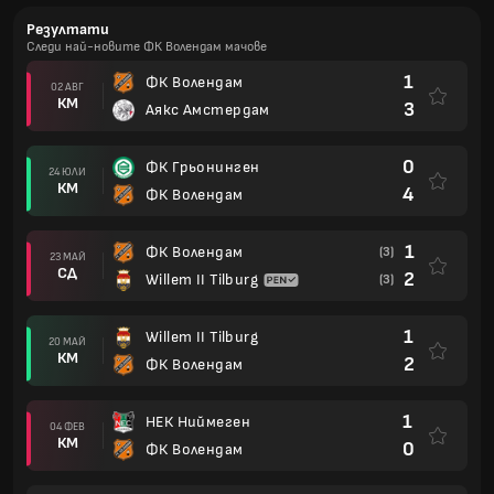
Резултати
Следи най-новите ФК Волендам мачове
1
ФК Волендам
02 АВГ
КМ
3
Аякс Амстердам
0
ФК Грьонинген
24 ЮЛИ
КМ
4
ФК Волендам
1
ФК Волендам
(3)
23 МАЙ
СД
2
Willem II Tilburg
(3)
1
Willem II Tilburg
20 МАЙ
КМ
2
ФК Волендам
1
НЕК Ниймеген
04 ФЕВ
КМ
0
ФК Волендам