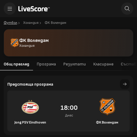
Футбол
Холандия
ФК Волендам
ФК Волендам
Холандия
Общ преглед
Програма
Резултати
Класиране
Състав
Предстояща програма
18:00
Днес
Jong PSV Eindhoven
ФК Волендам