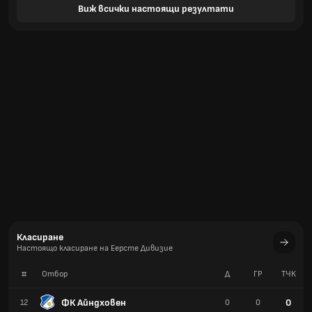
Виж всички настоящи резултати
Класиране
Настоящо класиране на Еерсте Дивизие
#
Отбор
Д
ГР
TЧК
ФК Айндховен
0
12
0
0