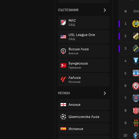
СЪСТЕЗАНИЯ
#
От
МЛС
1
САЩ
USL League One
2
САЩ
3
Висша Лига
Англия
4
Бундеслига
Германия
5
ЛаЛига
Испания
6
РЕГИОН
7
Англия
8
Шампионска Лига
9
Испания
10