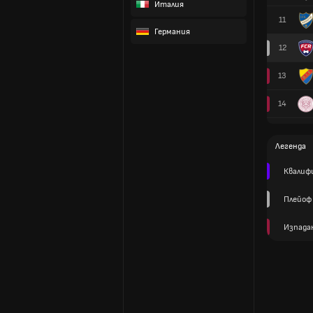
Италия
11
Германия
12
13
14
Легенда
Квалиф
Плейоф
Изпада