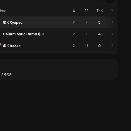
бор
Д
ГР
TЧК
У
Р
ФК Хуарес
5
2
2
1
1
Сейнт Луис Сити ФК
4
2
1
1
1
ФК Далас
0
2
-3
0
0
ща фаза