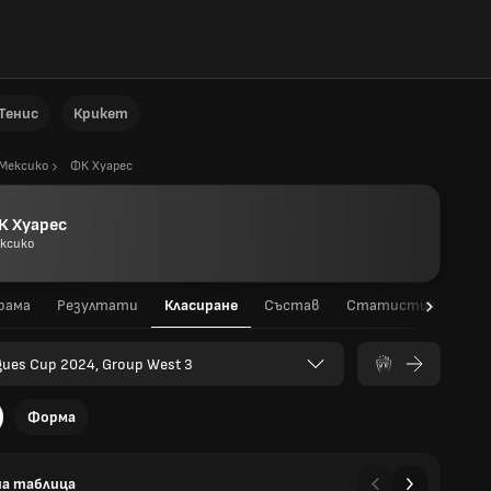
Тенис
Крикет
Мексико
ФК Хуарес
К Хуарес
ксико
рама
Резултати
Класиране
Състав
Статистики на игр
gues Cup 2024, Group West 3
Форма
а таблица