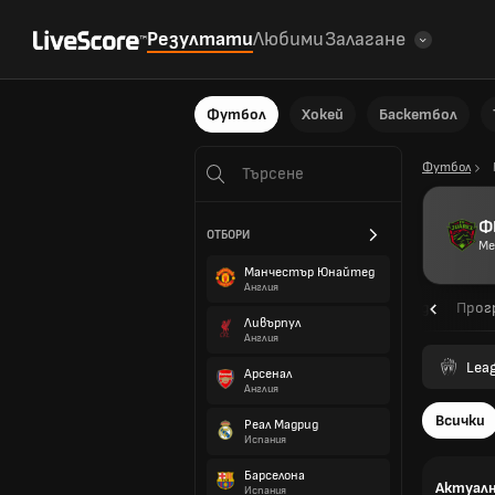
Резултати
Любими
Залагане
Футбол
Хокей
Баскетбол
Футбол
Ф
ОТБОРИ
Ме
Манчестър Юнайтед
Англия
Общ преглед
Прог
Ливърпул
Англия
Lea
Арсенал
Англия
Всички
Реал Мадрид
Испания
Барселона
Актуалн
Испания