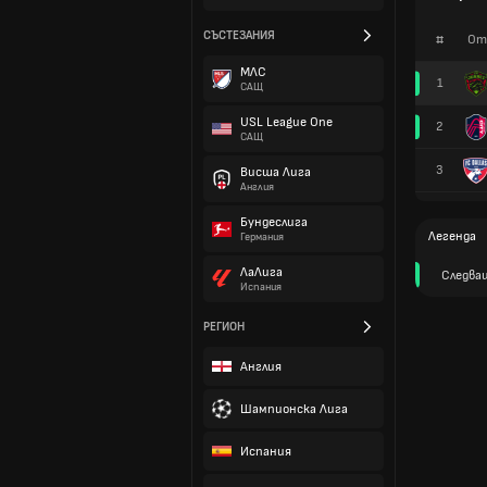
СЪСТЕЗАНИЯ
#
От
МЛС
1
САЩ
USL League One
2
САЩ
3
Висша Лига
Англия
Бундеслига
Легенда
Германия
ЛаЛига
Следва
Испания
РЕГИОН
Англия
Шампионска Лига
Испания