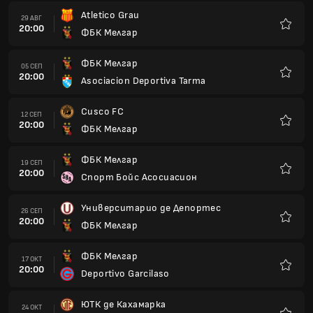
Atletico Grau
29 АВГ
20:00
ФБК Мелгар
Любим
ФБК Мелгар
05 СЕП
20:00
Asociacion Deportiva Tarma
Любим
Cusco FC
12 СЕП
20:00
ФБК Мелгар
Любим
ФБК Мелгар
19 СЕП
20:00
Спорт Бойс Асосиасион
Любим
Университарио де Депортес
26 СЕП
20:00
ФБК Мелгар
Любим
ФБК Мелгар
17 ОКТ
20:00
Deportivo Garcilaso
Любим
ЮТК де Кахамарка
24 ОКТ