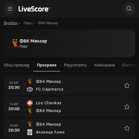
Футбол
Перу
ФБК Мелгар
ФБК Мелгар
Перу
Общ преглед
Програма
Резултати
Класиране
Състав
ФБК Мелгар
09 АВГ
20:30
FC Cajamarca
Любим
Los Chankas
15 АВГ
20:00
ФБК Мелгар
Любим
ФБК Мелгар
23 АВГ
20:30
Алианца Лима
Любим