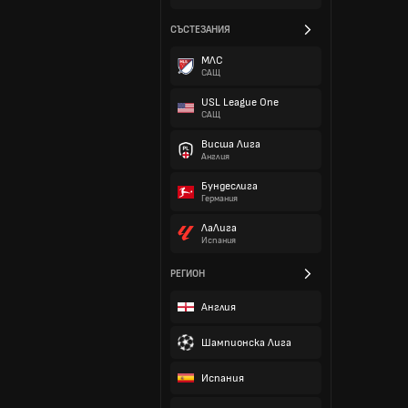
СЪСТЕЗАНИЯ
МЛС
САЩ
USL League One
САЩ
Висша Лига
Англия
Бундеслига
Германия
ЛаЛига
Испания
РЕГИОН
Англия
Шампионска Лига
Испания