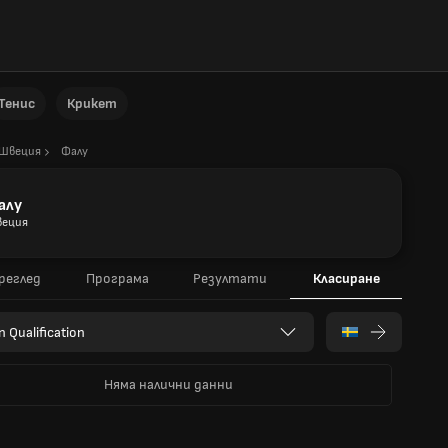
Тенис
Крикет
Швеция
Фалу
алу
еция
реглед
Програма
Резултати
Класиране
n Qualification
Няма налични данни