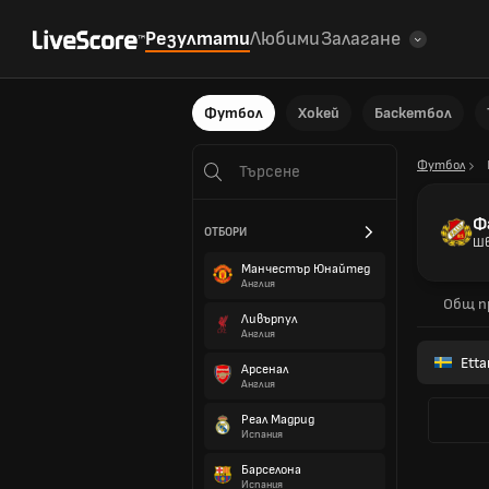
Резултати
Любими
Залагане
Футбол
Хокей
Баскетбол
Футбол
Ф
ОТБОРИ
Шв
Манчестър Юнайтед
Англия
Общ п
Ливърпул
Англия
Etta
Арсенал
Англия
Реал Мадрид
Испания
Барселона
Испания