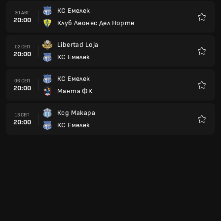
КС Емелек
30 АВГ
20:00
Клуб Леонес Дел Норте
Любим
Libertad Loja
02 СЕП
20:00
КС Емелек
Любим
КС Емелек
06 СЕП
20:00
Манта ФК
Любим
Ксд Макара
13 СЕП
20:00
КС Емелек
Любим