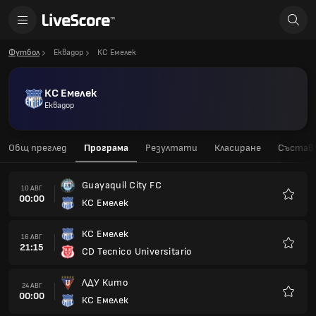
Футбол
Еквадор
КС Емелек
КС Емелек
Еквадор
Общ преглед
Програма
Резултати
Класиране
Състав
Guayaquil City FC
10 АВГ
00:00
КС Емелек
Любим
КС Емелек
16 АВГ
21:15
CD Tecnico Universitario
Любим
ЛДУ Кито
24 АВГ
00:00
КС Емелек
Любим