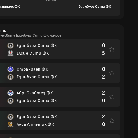
партанс ФК
Единбург Сити ФК
ати
й-новите Единбург Сити ФК мачове
0
Единбург Сити ФК
5
Елгин Сити ФК
0
Странраер ФК
2
Единбург Сити ФК
2
Айр Юнайтед ФК
И
0
Единбург Сити ФК
2
Единбург Сити ФК
0
Алоа Атлетик ФК