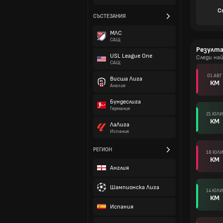
С
СЪСТЕЗАНИЯ
МЛС
САЩ
Резулт
USL League One
Следи на
САЩ
01 АВГ
Висша Лига
КМ
Англия
Бундеслига
Германия
21 ЮЛИ
КМ
ЛаЛига
Испания
РЕГИОН
18 ЮЛ
КМ
Англия
Шампионска Лига
14 ЮЛИ
КМ
Испания