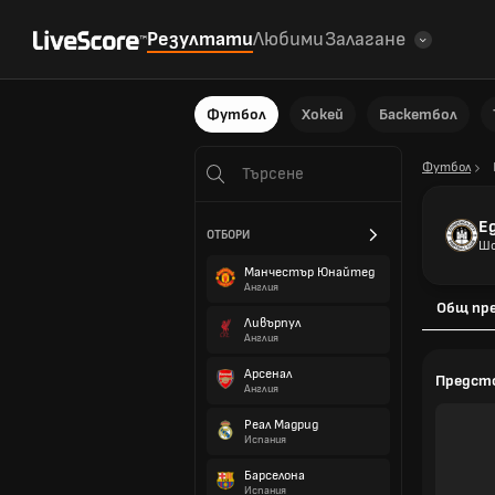
Резултати
Любими
Залагане
Футбол
Хокей
Баскетбол
Футбол
Е
ОТБОРИ
Шо
Манчестър Юнайтед
Англия
Общ пр
Ливърпул
Англия
Арсенал
Предст
Англия
Реал Мадрид
Испания
Барселона
Испания