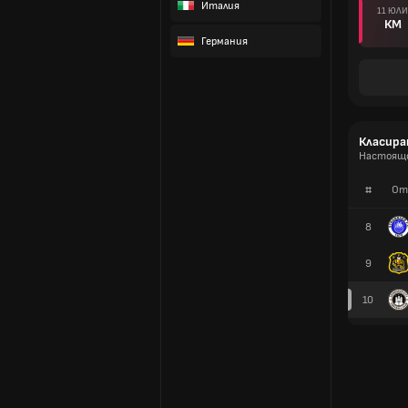
Италия
11 ЮЛИ
КМ
Германия
Класира
Настоящо
#
От
8
9
10