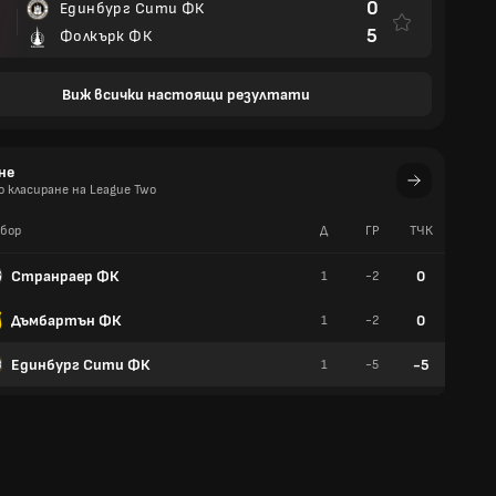
0
Единбург Сити ФК
5
Фолкърк ФК
Виж всички настоящи резултати
не
 класиране на League Two
бор
Д
ГР
TЧК
У
Странраер ФК
0
1
-2
0
Дъмбартън ФК
0
1
-2
0
Единбург Сити ФК
-5
1
-5
0