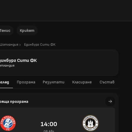
Тенис
Крикет
Шотландия
Единбург Сити ФК
динбург Сити ФК
тландия
еглед
Програма
Резултати
Класиране
Състав
ояща програма
14:00
08 Авг