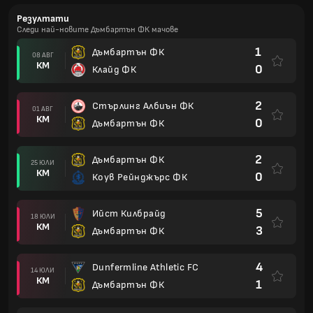
Резултати
Следи най-новите Дъмбартън ФК мачове
1
Дъмбартън ФК
08 АВГ
КМ
0
Клайд ФК
2
Стърлинг Албиън ФК
01 АВГ
КМ
0
Дъмбартън ФК
2
Дъмбартън ФК
25 ЮЛИ
КМ
0
Коув Рейнджърс ФК
5
Ийст Килбрайд
18 ЮЛИ
КМ
3
Дъмбартън ФК
4
Dunfermline Athletic FC
14 ЮЛИ
КМ
1
Дъмбартън ФК