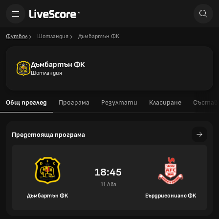
Футбол
Шотландия
Дъмбартън ФК
Дъмбартън ФК
Шотландия
Общ преглед
Програма
Резултати
Класиране
Състав
Предстояща програма
18:45
11 Авг
Дъмбартън ФК
Еърдриеонианс ФК