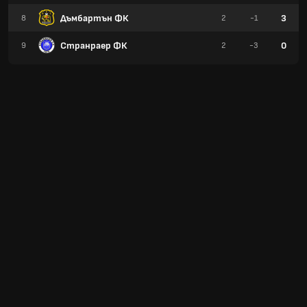
Дъмбартън ФК
3
8
2
-1
Странраер ФК
0
9
2
-3