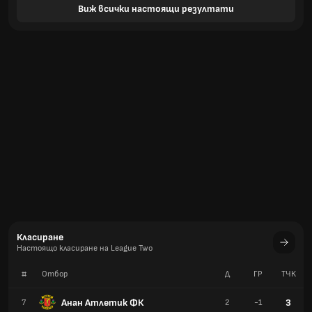
Виж всички настоящи резултати
Класиране
Настоящо класиране на League Two
#
Отбор
Д
ГР
TЧК
Анан Атлетик ФК
3
7
2
-1