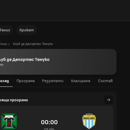
Тенис
Крикет
Чили
Клуб де Депортес Темуко
луб де Депортес Темуко
ли
еглед
Програма
Резултати
Класиране
Състав
ояща програма
00:00
09 Авг