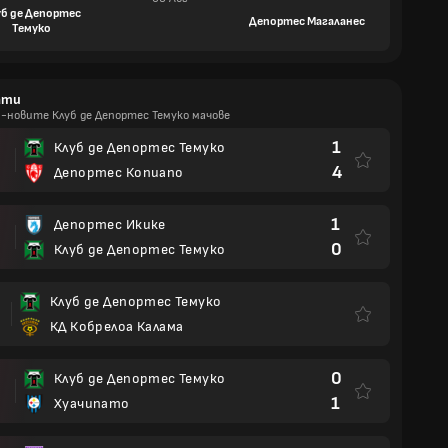
уб де Депортес
Депортес Магаланес
Темуко
ати
й-новите Клуб де Депортес Темуко мачове
1
Клуб де Депортес Темуко
4
Депортес Копиапо
1
Депортес Икике
0
Клуб де Депортес Темуко
Клуб де Депортес Темуко
КД Кобрелоа Калама
0
Клуб де Депортес Темуко
1
Хуачипато