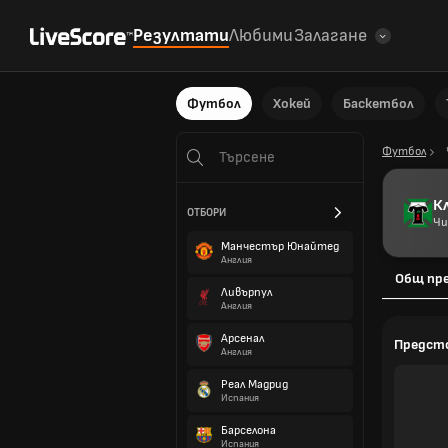
Резултати
Любими
Залагане
Футбол
Хокей
Баскетбол
Футбол
К
ОТБОРИ
Чи
Манчестър Юнайтед
Англия
Общ пр
Ливърпул
Англия
Арсенал
Предст
Англия
Реал Мадрид
Испания
Барселона
Испания