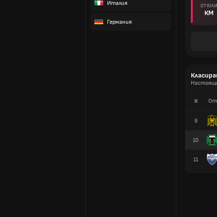
Италия
07 ЮЛ
КМ
Германия
Класира
Настоящо 
#
От
9
10
11