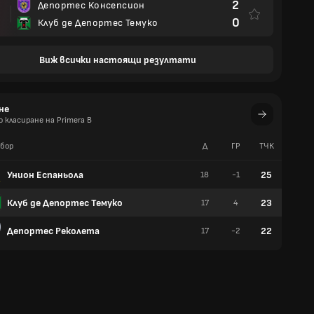
2
Депортес Консепсион
И
0
Клуб де Депортес Темуко
Виж всички настоящи резултати
не
класиране на Primera B
бор
Д
ГР
TЧК
У
Унион Еспаньола
25
18
-1
7
Клуб де Депортес Темуко
23
17
4
6
Депортес Реколета
22
17
-2
6