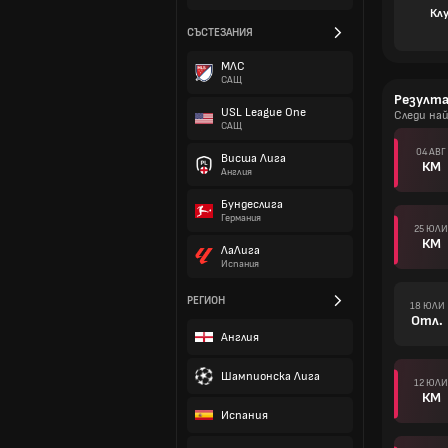
Кл
СЪСТЕЗАНИЯ
МЛС
САЩ
Резулт
USL League One
Следи на
САЩ
04 АВГ
Висша Лига
КМ
Англия
Бундеслига
Германия
25 ЮЛИ
КМ
ЛаЛига
Испания
РЕГИОН
18 ЮЛИ
Отл.
Англия
Шампионска Лига
12 ЮЛИ
КМ
Испания