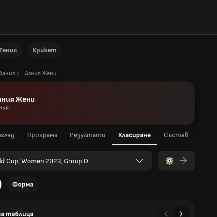
Тенис
Крикет
Дания
Дания Жени
ания Жени
ния
глед
Програма
Резултати
Класиране
Състав
ld Cup, Women 2023, Group D
Форма
а таблица