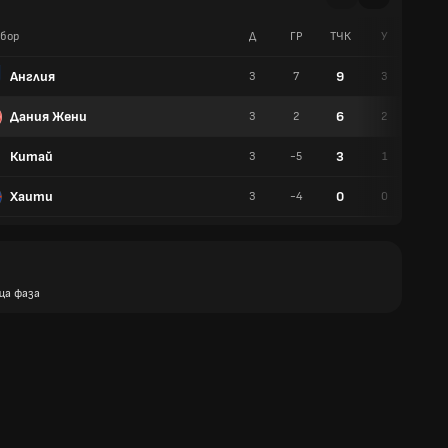
бор
Д
ГР
TЧК
У
Р
Англия
9
3
7
3
0
Дания Жени
6
3
2
2
0
Китай
3
3
-5
1
0
Хаити
0
3
-4
0
0
ща фаза