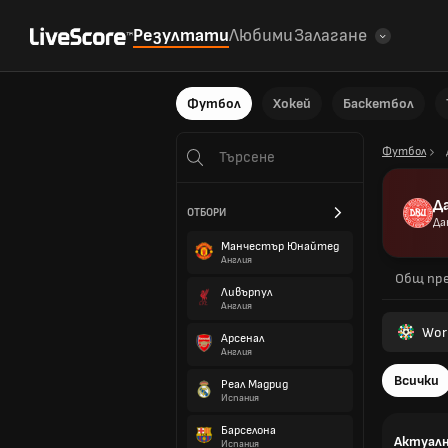
Резултати
Любими
Залагане
Футбол
Хокей
Баскетбол
Футбол
Д
ОТБОРИ
Да
Манчестър Юнайтед
Англия
Общ пре
Ливърпул
Англия
Wor
Арсенал
Англия
Всички
Реал Мадрид
Испания
Барселона
Актуалн
Испания