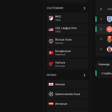
СЪСТЕЗАНИЯ
#
От
МЛС
1
САЩ
USL League One
2
САЩ
3
Висша Лига
Англия
4
Бундеслига
Германия
ЛаЛига
Легенда
Испания
Следва
РЕГИОН
Англия
Шампионска Лига
Испания