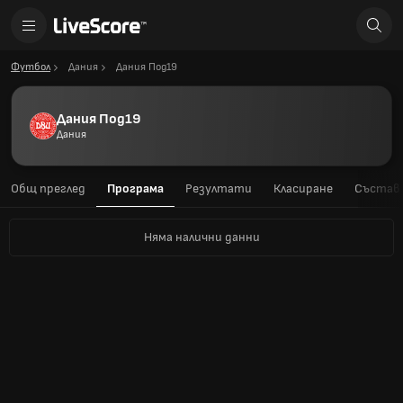
Футбол
Дания
Дания Под19
Дания Под19
Дания
Общ преглед
Програма
Резултати
Класиране
Състав
Няма налични данни