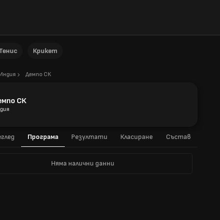
Тенис
Крикет
Индия
Демпо СК
емпо СК
дия
глед
Програма
Резултати
Класиране
Състав
Няма налични данни