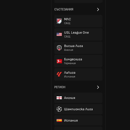
СЪСТЕЗАНИЯ
МЛС
САЩ
USL League One
САЩ
Висша Лига
Англия
Бундеслига
Германия
ЛаЛига
Испания
РЕГИОН
Англия
Шампионска Лига
Испания