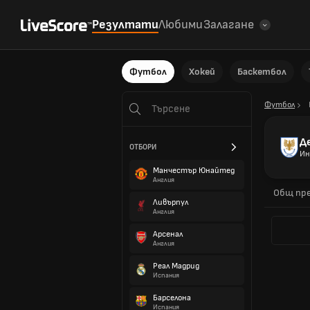
Резултати
Любими
Залагане
Футбол
Хокей
Баскетбол
Футбол
Д
ОТБОРИ
Ин
Манчестър Юнайтед
Англия
Общ пре
Ливърпул
Англия
Арсенал
Англия
Реал Мадрид
Испания
Барселона
Испания