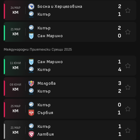
2
Босна и Херцеговина
24 МАР
КМ
1
Кипър
2
Кипър
21 МАР
КМ
0
Сан Марино
Международни Приятелски Срещи 2025
1
Сан Марино
11 ЮНИ
КМ
4
Кипър
3
Молдова
08 ЮНИ
КМ
2
Кипър
0
Кипър
25 МАР
КМ
1
Сърбия
1
Кипър
21 МАР
КМ
1
Латвия