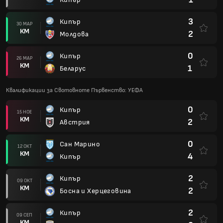
3
Кипър
30 МАР
КМ
2
Молдова
0
Кипър
26 МАР
КМ
1
Беларус
Квалификации за Свотовноте Първенство: УЕФА
0
Кипър
15 НОЕ
КМ
2
Австрия
0
Сан Марино
12 ОКТ
КМ
4
Кипър
2
Кипър
09 ОКТ
КМ
2
Босна и Херцеговина
2
Кипър
09 СЕП
КМ