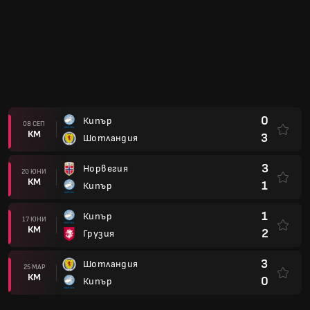
0
Кипър
08 СЕП
КМ
3
Шотландия
3
Норвегия
20 ЮНИ
КМ
1
Кипър
1
Кипър
17 ЮНИ
КМ
2
Грузия
3
Шотландия
25 МАР
КМ
0
Кипър