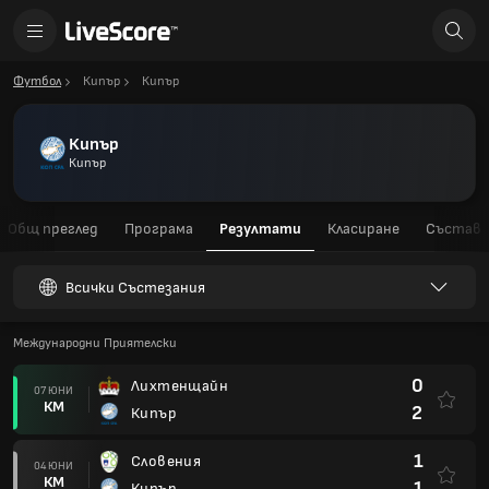
Футбол
Кипър
Кипър
Кипър
Кипър
Общ преглед
Програма
Резултати
Класиране
Състав
Всички Състезания
Международни Приятелски
0
Лихтенщайн
07 ЮНИ
КМ
2
Кипър
1
Словения
04 ЮНИ
КМ
1
Кипър