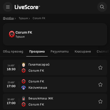
Футбол
Турция
Corum FK
Corum FK
Турция
Общ преглед
Програма
Резултати
Класиране
Състав
Галатасарай
14 АВГ
18:30
Corum FK
Любим
Corum FK
23 АВГ
17:00
Касъмпаша
Любим
Бешикташ ЖК
30 АВГ
17:00
Corum FK
Любим