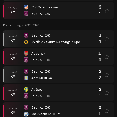
3
ФК Синсинати
10 ЮЛИ
КМ
1
Бърнли ФК
Premier League 2025/2026
1
Бърнли ФК
24 МАЙ
КМ
1
Уулвърхямптън Уондърърс
1
Арсенал
18 МАЙ
КМ
0
Бърнли ФК
2
Бърнли ФК
10 МАЙ
КМ
2
Астън Вила
3
Лийдс
01 МАЙ
КМ
1
Бърнли ФК
0
Бърнли ФК
22 АПР
КМ
1
Манчестър Сити