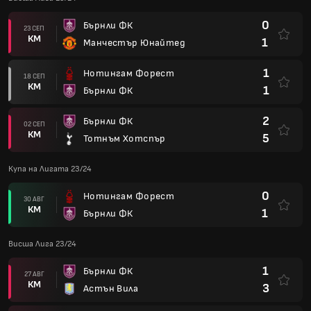
0
Бърнли ФК
23 СЕП
КМ
1
Манчестър Юнайтед
1
Нотингам Форест
18 СЕП
КМ
1
Бърнли ФК
2
Бърнли ФК
02 СЕП
КМ
5
Тотнъм Хотспър
Купа на Лигата 23/24
0
Нотингам Форест
30 АВГ
КМ
1
Бърнли ФК
Висша Лига 23/24
1
Бърнли ФК
27 АВГ
КМ
3
Астън Вила