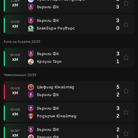
11 ДЕК
КМ
3
Бърнли ФК
3
Бърнли ФК
13 НОЕ
КМ
0
Блекбърн Роувърс
Купа на Лигата 22/23
3
Бърнли ФК
08 НОЕ
КМ
1
Кроули Таун
Чемпиъншип 22/23
5
Шефилд Юнайтед
05 НОЕ
КМ
2
Бърнли ФК
3
Бърнли ФК
02 НОЕ
КМ
2
Родъръм Юнайтед
2
Бърнли ФК
29 ОКТ
КМ
1
Рединг ФК