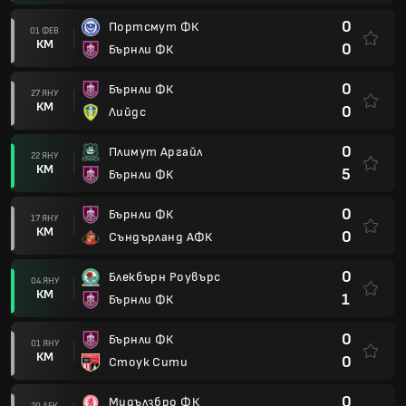
0
Портсмут ФК
01 ФЕВ
КМ
0
Бърнли ФК
0
Бърнли ФК
27 ЯНУ
КМ
0
Лийдс
0
Плимут Аргайл
22 ЯНУ
КМ
5
Бърнли ФК
0
Бърнли ФК
17 ЯНУ
КМ
0
Съндърланд АФК
0
Блекбърн Роувърс
04 ЯНУ
КМ
1
Бърнли ФК
0
Бърнли ФК
01 ЯНУ
КМ
0
Стоук Сити
0
Мидълзбро ФК
29 ДЕК