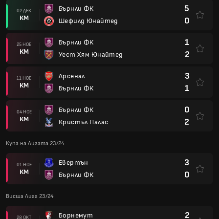
5
Бърнли ФК
02 ДЕК
КМ
0
Шефилд Юнайтед
1
Бърнли ФК
25 НОЕ
КМ
2
Уест Хям Юнайтед
3
Арсенал
11 НОЕ
КМ
1
Бърнли ФК
0
Бърнли ФК
04 НОЕ
КМ
2
Кристъл Палас
Купа на Лигата 23/24
3
Евертън
01 НОЕ
КМ
0
Бърнли ФК
Висша Лига 23/24
2
Борнемут
28 ОКТ