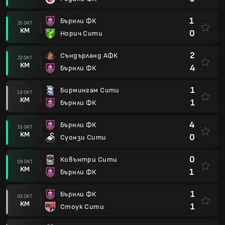
1
Бърнли ФК
25 ОКТ
КМ
0
Норич Сити
2
Съндърланд АФК
22 ОКТ
КМ
4
Бърнли ФК
1
Бирмингам Сити
19 ОКТ
КМ
1
Бърнли ФК
4
Бърнли ФК
15 ОКТ
КМ
0
Суонзи Сити
0
Ковънтри Сити
08 ОКТ
КМ
1
Бърнли ФК
1
Бърнли ФК
05 ОКТ
КМ
1
Стоук Сити