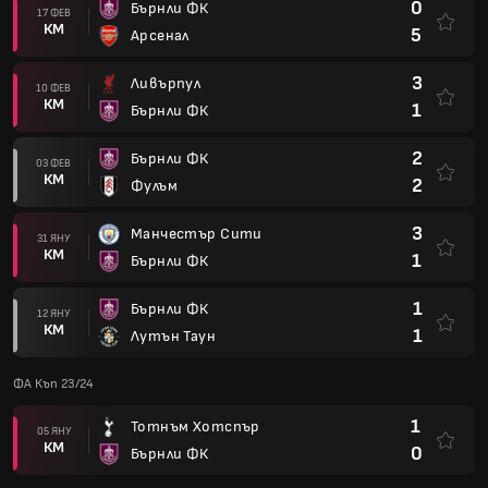
0
Бърнли ФК
17 ФЕВ
КМ
5
Арсенал
3
Ливърпул
10 ФЕВ
КМ
1
Бърнли ФК
2
Бърнли ФК
03 ФЕВ
КМ
2
Фулъм
3
Манчестър Сити
31 ЯНУ
КМ
1
Бърнли ФК
1
Бърнли ФК
12 ЯНУ
КМ
1
Лутън Таун
ФА Къп 23/24
1
Тотнъм Хотспър
05 ЯНУ
КМ
0
Бърнли ФК