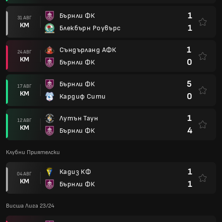
1
Бърнли ФК
31 АВГ
КМ
1
Блекбърн Роувърс
1
Съндърланд АФК
24 АВГ
КМ
0
Бърнли ФК
5
Бърнли ФК
17 АВГ
КМ
0
Кардиф Сити
1
Лутън Таун
12 АВГ
КМ
4
Бърнли ФК
Клубни Приятелски
1
Кадиз КФ
04 АВГ
КМ
1
Бърнли ФК
Висша Лига 23/24