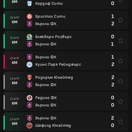
КМ
0
Кардиф Сити
1
Бристол Сити
29 АПР
КМ
2
Бърнли ФК
0
Блекбърн Роувърс
25 АПР
КМ
1
Бърнли ФК
1
Бърнли ФК
22 АПР
КМ
2
Куинс Парк Рейнджърс
2
Родъръм Юнайтед
18 АПР
КМ
2
Бърнли ФК
0
Рединг ФК
15 АПР
КМ
0
Бърнли ФК
2
Бърнли ФК
10 АПР
КМ
0
Шефилд Юнайтед