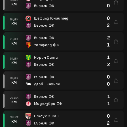
КМ
0
Бърнли ФК
0
Шефилд Юнайтед
26 ДЕК
КМ
2
Бърнли ФК
2
Бърнли ФК
21 ДЕК
КМ
1
Уотфорд ФК
1
Норич Сити
15 ДЕК
КМ
2
Бърнли ФК
0
Бърнли ФК
10 ДЕК
КМ
0
Дарби Каунти
1
Бърнли ФК
06 ДЕК
КМ
1
Мидълзбро ФК
0
Стоук Сити
30 НОЕ
КМ
2
Бърнли ФК