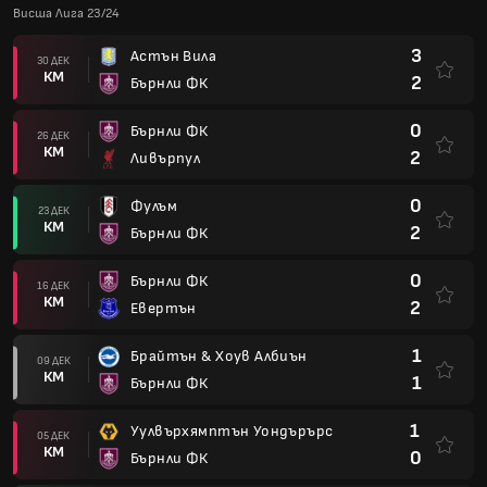
Висша Лига 23/24
3
Астън Вила
30 ДЕК
КМ
2
Бърнли ФК
0
Бърнли ФК
26 ДЕК
КМ
2
Ливърпул
0
Фулъм
23 ДЕК
КМ
2
Бърнли ФК
0
Бърнли ФК
16 ДЕК
КМ
2
Евертън
1
Брайтън & Хоув Албиън
09 ДЕК
КМ
1
Бърнли ФК
1
Уулвърхямптън Уондърърс
05 ДЕК
КМ
0
Бърнли ФК