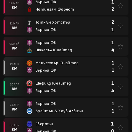
1
Бърнли ФК
19 МАЙ
КМ
2
Нотингам Форест
2
Тотнъм Хотспър
11 МАЙ
КМ
1
Бърнли ФК
1
Бърнли ФК
04 МАЙ
КМ
4
Нюкасъл Юнайтед
1
Манчестър Юнайтед
27 АПР
КМ
1
Бърнли ФК
1
Шефилд Юнайтед
20 АПР
КМ
4
Бърнли ФК
1
Бърнли ФК
13 АПР
КМ
1
Брайтън & Хоув Албиън
1
Евертън
06 АПР
КМ
0
Бърнли ФК