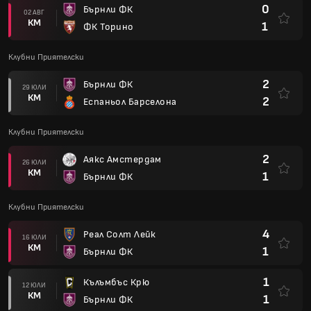
0
Бърнли ФК
02 АВГ
КМ
1
ФК Торино
Клубни Приятелски
2
Бърнли ФК
29 ЮЛИ
КМ
2
Еспаньол Барселона
Клубни Приятелски
2
Аякс Амстердам
26 ЮЛИ
КМ
1
Бърнли ФК
Клубни Приятелски
4
Реал Солт Лейк
16 ЮЛИ
КМ
1
Бърнли ФК
1
Кълъмбъс Крю
12 ЮЛИ
КМ
1
Бърнли ФК