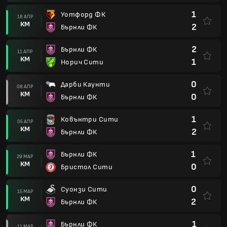
1
Уотфорд ФК
18 АПР
КМ
2
Бърнли ФК
2
Бърнли ФК
11 АПР
КМ
1
Норич Сити
0
Дарби Каунти
08 АПР
КМ
0
Бърнли ФК
1
Ковънтри Сити
05 АПР
КМ
2
Бърнли ФК
1
Бърнли ФК
29 МАР
КМ
0
Бристол Сити
0
Суонзи Сити
15 МАР
КМ
2
Бърнли ФК
1
Бърнли ФК
11 МАР