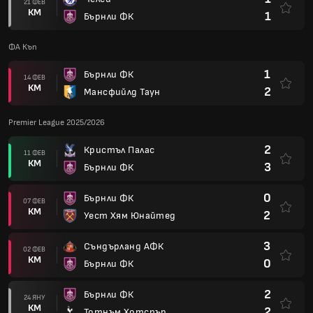
21 ФЕВ
КМ
1
Бърнли ФК
ФА Къп
1
Бърнли ФК
14 ФЕВ
КМ
2
Мансфийлд Таун
Premier League 2025/2026
2
Кристъл Палас
11 ФЕВ
КМ
3
Бърнли ФК
0
Бърнли ФК
07 ФЕВ
КМ
2
Уест Хям Юнайтед
3
Съндърланд АФК
02 ФЕВ
КМ
0
Бърнли ФК
2
Бърнли ФК
24 ЯНУ
КМ
2
Тотнъм Хотспър