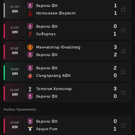
1
Бърнли ФК
20 СЕП
КМ
1
Нотингам Форест
0
Бърнли ФК
14 СЕП
КМ
1
Ливърпул
3
Манчестър Юнайтед
30 АВГ
КМ
2
Бърнли ФК
2
Бърнли ФК
23 АВГ
КМ
0
Съндърланд АФК
3
Тотнъм Хотспър
16 АВГ
КМ
0
Бърнли ФК
Клубни Приятелски
0
Бърнли ФК
09 АВГ
КМ
1
Лацио Рим