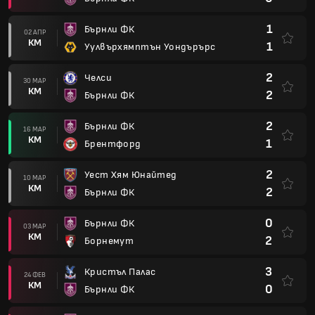
1
Бърнли ФК
02 АПР
КМ
1
Уулвърхямптън Уондърърс
2
Челси
30 МАР
КМ
2
Бърнли ФК
2
Бърнли ФК
16 МАР
КМ
1
Брентфорд
2
Уест Хям Юнайтед
10 МАР
КМ
2
Бърнли ФК
0
Бърнли ФК
03 МАР
КМ
2
Борнемут
3
Кристъл Палас
24 ФЕВ
КМ
0
Бърнли ФК