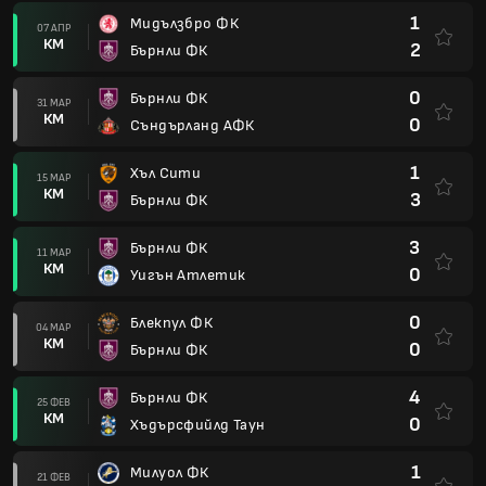
1
Мидълзбро ФК
07 АПР
КМ
2
Бърнли ФК
0
Бърнли ФК
31 МАР
КМ
0
Съндърланд АФК
1
Хъл Сити
15 МАР
КМ
3
Бърнли ФК
3
Бърнли ФК
11 МАР
КМ
0
Уигън Атлетик
0
Блекпул ФК
04 МАР
КМ
0
Бърнли ФК
4
Бърнли ФК
25 ФЕВ
КМ
0
Хъдърсфийлд Таун
1
Милуол ФК
21 ФЕВ