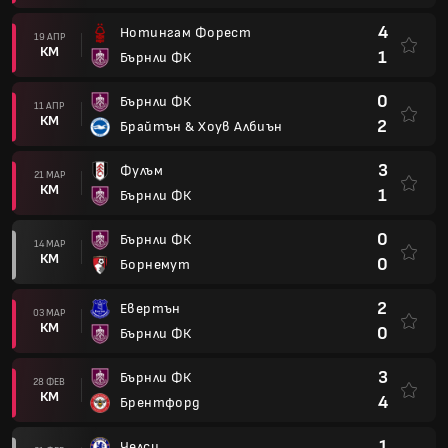
4
Нотингам Форест
19 АПР
КМ
1
Бърнли ФК
0
Бърнли ФК
11 АПР
КМ
2
Брайтън & Хоув Албиън
3
Фулъм
21 МАР
КМ
1
Бърнли ФК
0
Бърнли ФК
14 МАР
КМ
0
Борнемут
2
Евертън
03 МАР
КМ
0
Бърнли ФК
3
Бърнли ФК
28 ФЕВ
КМ
4
Брентфорд
1
Челси