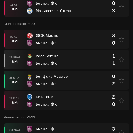
0
Бърнли ФК
11 АВГ
КМ
3
Манчестър Сити
Club Friendlies 2023
3
ФСВ Майнц
05 АВГ
КМ
0
Бърнли ФК
1
Реал Бетис
28 ЮЛИ
КМ
1
Бърнли ФК
0
Бенфика Лисабон
25 ЮЛИ
КМ
2
Бърнли ФК
2
КРК Генк
22 ЮЛИ
КМ
0
Бърнли ФК
Чемпиъншип 22/23
3
Бърнли ФК
08 МАЙ