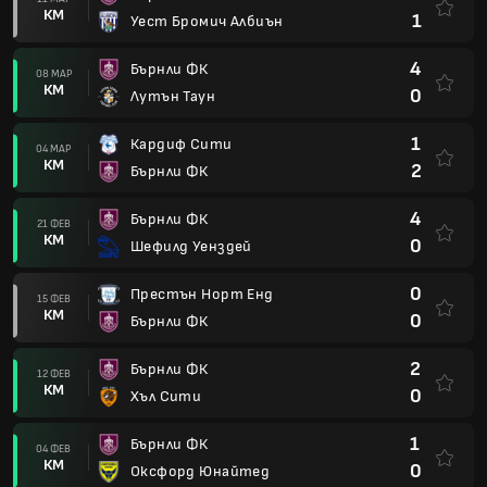
КМ
1
Уест Бромич Албиън
4
Бърнли ФК
08 МАР
КМ
0
Лутън Таун
1
Кардиф Сити
04 МАР
КМ
2
Бърнли ФК
4
Бърнли ФК
21 ФЕВ
КМ
0
Шефилд Уенздей
0
Престън Норт Енд
15 ФЕВ
КМ
0
Бърнли ФК
2
Бърнли ФК
12 ФЕВ
КМ
0
Хъл Сити
1
Бърнли ФК
04 ФЕВ
КМ
0
Оксфорд Юнайтед