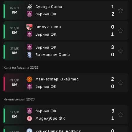
1
Суонзи Сити
02 ЯНУ
КМ
2
Бърнли ФК
0
Стоук Сити
30 ДЕК
КМ
1
Бърнли ФК
3
Бърнли ФК
27 ДЕК
КМ
0
Бирмингам Сити
Купа на Лигата 22/23
2
Манчестър Юнайтед
21 ДЕК
КМ
0
Бърнли ФК
Чемпиъншип 22/23
3
Бърнли ФК
17 ДЕК
КМ
1
Мидълзбро ФК
0
Куинс Парк Рейнджърс