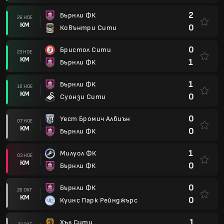
2
Бърнли ФК
26 НОЕ
КМ
0
Ковънтри Сити
0
Бристол Сити
23 НОЕ
КМ
1
Бърнли ФК
1
Бърнли ФК
10 НОЕ
КМ
0
Суонзи Сити
0
Уест Бромич Албиън
07 НОЕ
КМ
0
Бърнли ФК
1
Милуол ФК
03 НОЕ
КМ
0
Бърнли ФК
0
Бърнли ФК
26 ОКТ
КМ
0
Куинс Парк Рейнджърс
1
Хъл Сити