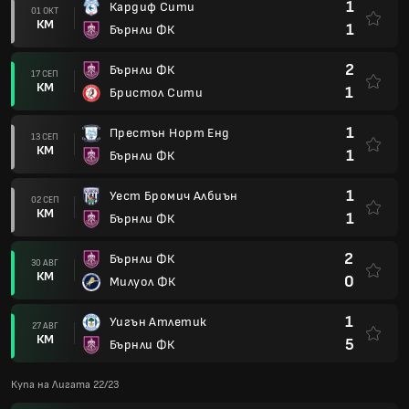
1
Кардиф Сити
01 ОКТ
КМ
1
Бърнли ФК
2
Бърнли ФК
17 СЕП
КМ
1
Бристол Сити
1
Престън Норт Енд
13 СЕП
КМ
1
Бърнли ФК
1
Уест Бромич Албиън
02 СЕП
КМ
1
Бърнли ФК
2
Бърнли ФК
30 АВГ
КМ
0
Милуол ФК
1
Уигън Атлетик
27 АВГ
КМ
5
Бърнли ФК
Купа на Лигата 22/23