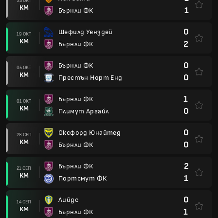
23 ОКТ
КМ
1
Бърнли ФК
0
Шефилд Уенздей
19 ОКТ
КМ
2
Бърнли ФК
0
Бърнли ФК
05 ОКТ
КМ
0
Престън Норт Енд
1
Бърнли ФК
01 ОКТ
КМ
0
Плимут Аргайл
0
Оксфорд Юнайтед
28 СЕП
КМ
0
Бърнли ФК
2
Бърнли ФК
21 СЕП
КМ
1
Портсмут ФК
0
Лийдс
14 СЕП
КМ
1
Бърнли ФК