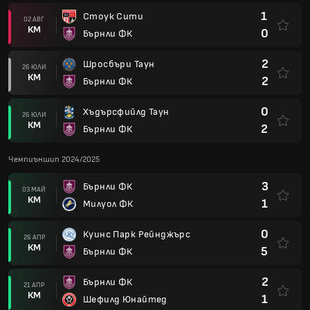
1
Стоук Сити
02 АВГ
КМ
0
Бърнли ФК
2
Шросбъри Таун
26 ЮЛИ
КМ
2
Бърнли ФК
0
Хъдърсфийлд Таун
26 ЮЛИ
КМ
2
Бърнли ФК
Чемпиъншип 2024/2025
3
Бърнли ФК
03 МАЙ
КМ
1
Милуол ФК
0
Куинс Парк Рейнджърс
26 АПР
КМ
5
Бърнли ФК
2
Бърнли ФК
21 АПР
КМ
1
Шефилд Юнайтед