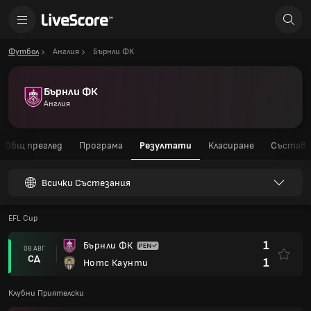
Футбол
Англия
Бърнли ФК
Бърнли ФК
Англия
Общ преглед
Програма
Резултати
Класиране
Състав
Всички Състезания
EFL Cup
1
Бърнли ФК
08 АВГ
СД
1
Нотс Каунти
Клубни Приятелски