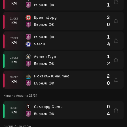
КМ
1
Бърнли ФК
3
Брентфорд
21 ОКТ
КМ
0
Бърнли ФК
1
Бърнли ФК
07 ОКТ
КМ
4
Челси
1
Лутън Таун
03 ОКТ
КМ
2
Бърнли ФК
2
Нюкасъл Юнайтед
30 СЕП
КМ
0
Бърнли ФК
Купа на Лигата 23/24
0
Салфорд Сити
26 СЕП
КМ
4
Бърнли ФК
Висша Лига 23/24