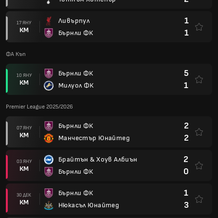
1
Ливърпул
17 ЯНУ
КМ
1
Бърнли ФК
ФА Къп
5
Бърнли ФК
10 ЯНУ
КМ
1
Милуол ФК
Premier League 2025/2026
2
Бърнли ФК
07 ЯНУ
КМ
2
Манчестър Юнайтед
2
Брайтън & Хоув Албиън
03 ЯНУ
КМ
0
Бърнли ФК
1
Бърнли ФК
30 ДЕК
КМ
3
Нюкасъл Юнайтед