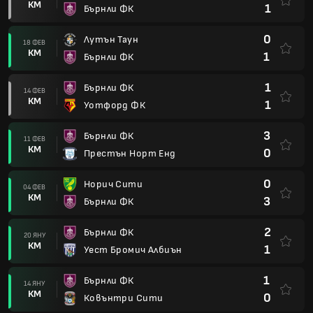
КМ
1
Бърнли ФК
0
Лутън Таун
18 ФЕВ
КМ
1
Бърнли ФК
1
Бърнли ФК
14 ФЕВ
КМ
1
Уотфорд ФК
3
Бърнли ФК
11 ФЕВ
КМ
0
Престън Норт Енд
0
Норич Сити
04 ФЕВ
КМ
3
Бърнли ФК
2
Бърнли ФК
20 ЯНУ
КМ
1
Уест Бромич Албиън
1
Бърнли ФК
14 ЯНУ
КМ
0
Ковънтри Сити