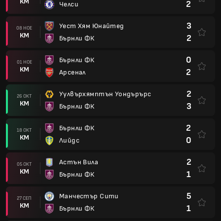
КМ
2
Челси
3
Уест Хям Юнайтед
08 НОЕ
КМ
2
Бърнли ФК
0
Бърнли ФК
01 НОЕ
КМ
2
Арсенал
2
Уулвърхямптън Уондърърс
26 ОКТ
КМ
3
Бърнли ФК
2
Бърнли ФК
18 ОКТ
КМ
0
Лийдс
2
Астън Вила
05 ОКТ
КМ
1
Бърнли ФК
5
Манчестър Сити
27 СЕП
КМ
1
Бърнли ФК