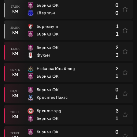
0
Бърнли ФК
27 ДЕК
КМ
0
Евертън
1
Борнемут
20 ДЕК
КМ
1
Бърнли ФК
2
Бърнли ФК
13 ДЕК
КМ
3
Фулъм
2
Нюкасъл Юнайтед
06 ДЕК
КМ
1
Бърнли ФК
0
Бърнли ФК
03 ДЕК
КМ
1
Кристъл Палас
3
Брентфорд
29 НОЕ
КМ
1
Бърнли ФК
0
Бърнли ФК
22 НОЕ