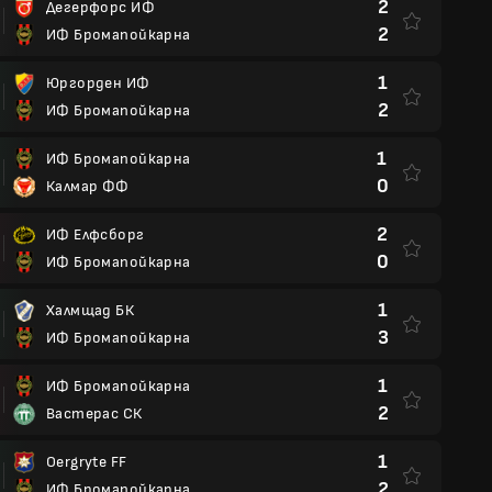
2
Дегерфорс ИФ
2
ИФ Бромапойкарна
1
Юргорден ИФ
2
ИФ Бромапойкарна
1
ИФ Бромапойкарна
0
Калмар ФФ
2
ИФ Елфсборг
0
ИФ Бромапойкарна
1
Халмщад БК
3
ИФ Бромапойкарна
1
ИФ Бромапойкарна
2
Вастерас СК
1
Oergryte FF
2
ИФ Бромапойкарна