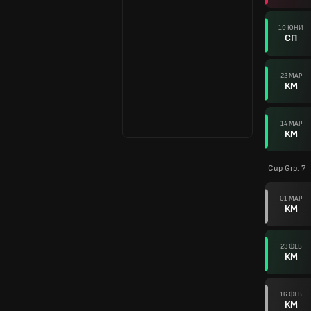
19 ЮНИ
СП
22 МАР
КМ
14 МАР
КМ
Cup Grp. 7
01 МАР
КМ
23 ФЕВ
КМ
16 ФЕВ
КМ