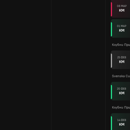
08 МАР
КМ
01 МАР
КМ
Клубни Пр
25 ФЕВ
КМ
Svenska Cu
20 ФЕВ
КМ
Клубни Пр
14 ФЕВ
КМ