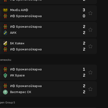
3
Мялби АИФ
0
ИФ Бромапойкарна
2
ИФ Бромапойкарна
2
АИК
2
БК Хакен
2
ИФ Бромапойкарна
иятелски
1
ИФ Бромапойкарна
2
ИК Браге
2
ИФ Бромапойкарна
2
Вастерас СК
pen Group 5