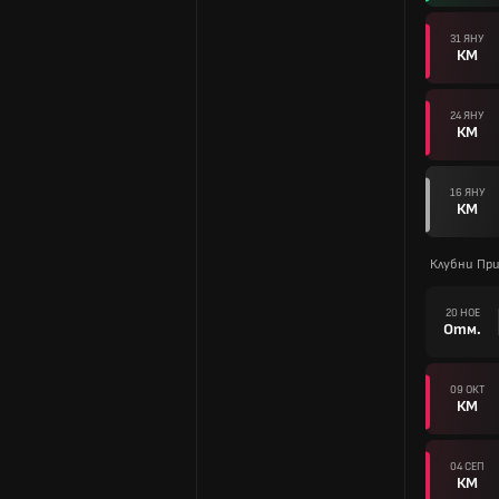
31 ЯНУ
КМ
24 ЯНУ
КМ
16 ЯНУ
КМ
Клубни Пр
20 НОЕ
Отм.
09 ОКТ
КМ
04 СЕП
КМ