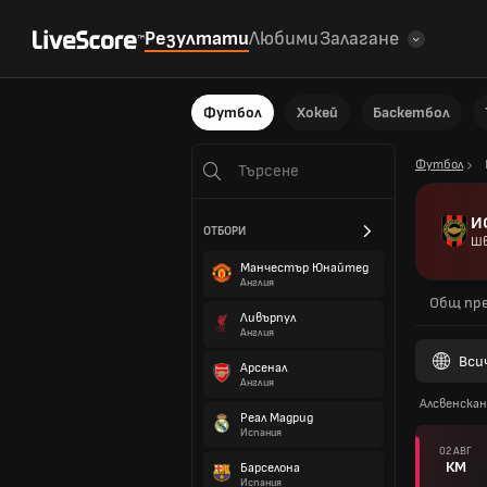
Резултати
Любими
Залагане
Футбол
Хокей
Баскетбол
Футбол
И
ОТБОРИ
Шв
Манчестър Юнайтед
Англия
Общ пре
Ливърпул
Англия
Вси
Арсенал
Англия
Алсвенскан
Реал Мадрид
Испания
02 АВГ
КМ
Барселона
Испания