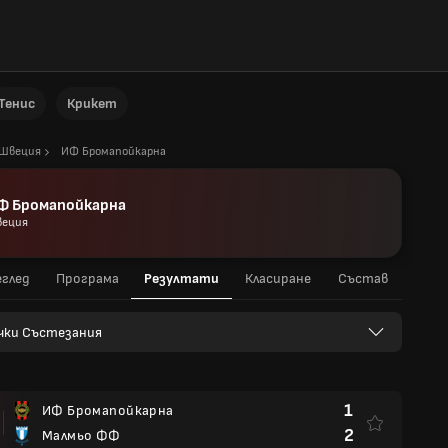
Тенис
Крикет
Швеция
ИФ Бромапойкарна
Ф Бромапойкарна
еция
глед
Програма
Резултати
Класиране
Състав
чки Състезания
1
ИФ Бромапойкарна
2
Малмьо ФФ