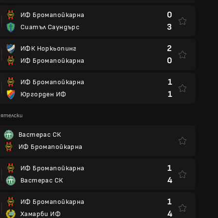
0
ИФ Бромапойкарна
3
Сиатъл Саундърс
2
ИФК Норкьопинг
0
ИФ Бромапойкарна
1
ИФ Бромапойкарна
1
Юргорден ИФ
иятелски
Вастерас СК
ИФ Бромапойкарна
1
ИФ Бромапойкарна
4
Вастерас СК
1
ИФ Бромапойкарна
4
Хамарби ИФ