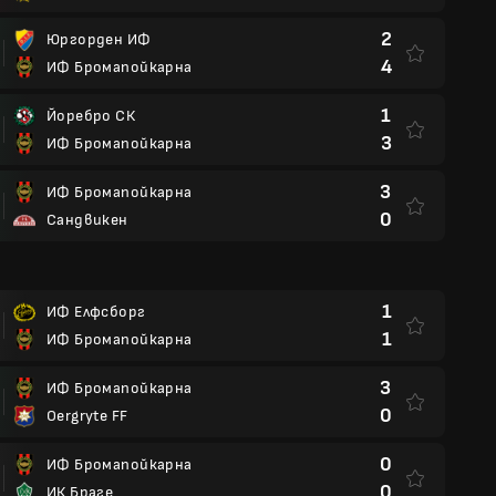
2
Юргорден ИФ
4
ИФ Бромапойкарна
1
Йоребро СК
3
ИФ Бромапойкарна
3
ИФ Бромапойкарна
0
Сандвикен
1
ИФ Елфсборг
1
ИФ Бромапойкарна
3
ИФ Бромапойкарна
0
Oergryte FF
0
ИФ Бромапойкарна
0
ИК Браге