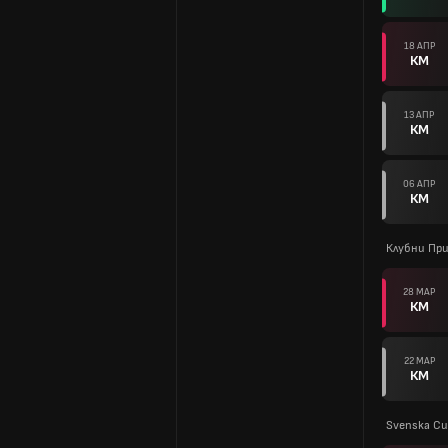
18 АПР
КМ
13 АПР
КМ
06 АПР
КМ
Клубни Пр
28 МАР
КМ
22 МАР
КМ
Svenska Cu