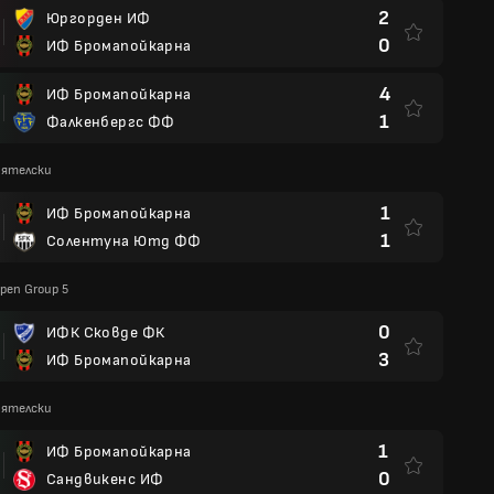
2
Юргорден ИФ
0
ИФ Бромапойкарна
4
ИФ Бромапойкарна
1
Фалкенбергс ФФ
иятелски
1
ИФ Бромапойкарна
1
Солентуна Ютд ФФ
pen Group 5
0
ИФК Сковде ФК
3
ИФ Бромапойкарна
иятелски
1
ИФ Бромапойкарна
0
Сандвикенс ИФ