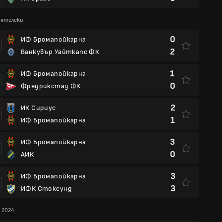
иятелски
0
ИФ Бромапойкарна
2
Ванкувър Уайткапс ФК
1
ИФ Бромапойкарна
0
Фредрикстад ФК
2
ИК Сириус
1
ИФ Бромапойкарна
3
ИФ Бромапойкарна
0
АИК
3
ИФ Бромапойкарна
3
ИФК Стоксунд
 2024