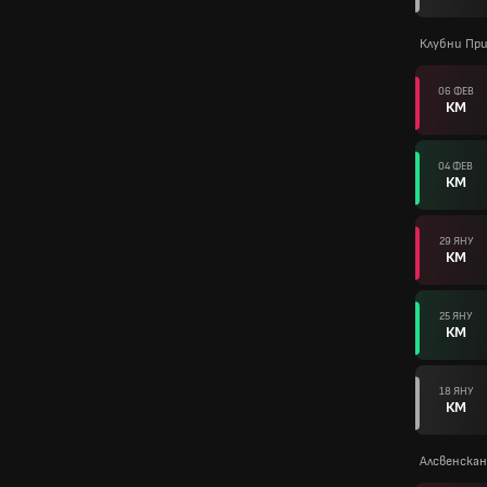
Клубни Пр
06 ФЕВ
КМ
04 ФЕВ
КМ
29 ЯНУ
КМ
25 ЯНУ
КМ
18 ЯНУ
КМ
Алсвенскан