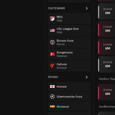
СЪСТЕЗАНИЯ
26 ЮЛИ
КМ
МЛС
САЩ
17 ЮЛИ
USL League One
КМ
САЩ
Висша Лига
Англия
12 ЮЛИ
КМ
Бундеслига
Германия
06 ЮЛИ
ЛаЛига
КМ
Испания
РЕГИОН
Клубни Пр
Англия
27 ЮНИ
КМ
Шампионска Лига
Испания
Алсвенскан