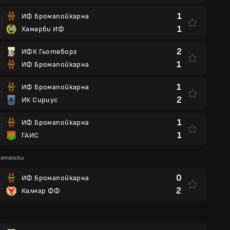
1
ИФ Бромапойкарна
1
Хамарби ИФ
2
ИФК Гьотеборг
1
ИФ Бромапойкарна
1
ИФ Бромапойкарна
2
ИК Сириус
1
ИФ Бромапойкарна
1
ГАИС
иятелски
0
ИФ Бромапойкарна
2
Калмар ФФ