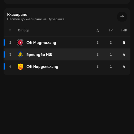
Класиране
Настоящо класиране на Суперлига
#
Отбор
Д
ГР
TЧК
ФК Мидтиланд
6
2
2
2
Брьондби ИФ
4
3
2
1
ФК Нордсяеланд
4
4
2
1