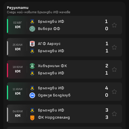
Резултати
Следи най-новите Брьондби ИФ мачове
1
Брьондби ИФ
02 АВГ
КМ
0
Виборг ФФ
1
АГФ Аархус
25 ЮЛИ
КМ
1
Брьондби ИФ
2
Хибърниън ФК
18 ЮЛИ
КМ
1
Брьондби ИФ
4
Брьондби ИФ
11 ЮЛИ
КМ
0
Одензе Болдклуб
3
Брьондби ИФ
04 ЮЛИ
КМ
3
ФК Нордсяеланд