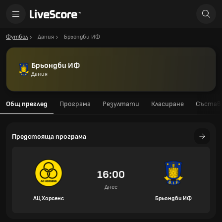
Футбол
Дания
Брьондби ИФ
Брьондби ИФ
Дания
Общ преглед
Програма
Резултати
Класиране
Състав
Предстояща програма
16:00
Днес
АЦ Хорсенс
Брьондби ИФ