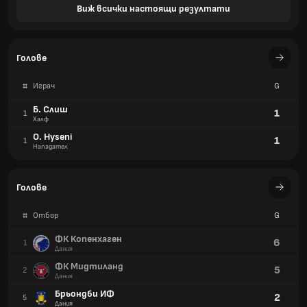
Виж всички настоящи резултати
Голове
#
Играч
G
Б. Слиш
1
1
Халф
O. Hyseni
1
1
Нападател
Голове
#
Отбор
G
ФК Копенхаген
6
1
Дания
ФК Мидтиланд
5
2
Дания
Брьондби ИФ
2
5
Дания