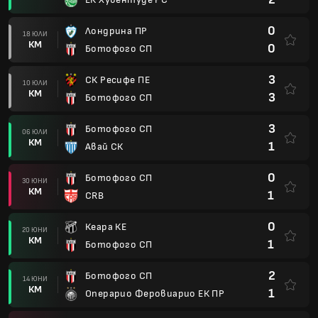
0
Лондрина ПР
18 ЮЛИ
КМ
0
Ботофого СП
3
СК Ресифе ПЕ
10 ЮЛИ
КМ
3
Ботофого СП
3
Ботофого СП
06 ЮЛИ
КМ
1
Авай СК
0
Ботофого СП
30 ЮНИ
КМ
1
CRB
0
Кеара КЕ
20 ЮНИ
КМ
1
Ботофого СП
2
Ботофого СП
14 ЮНИ
КМ
1
Операрио Феровиарио ЕК ПР