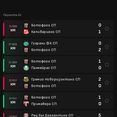
0
Вело Клубе СП
11 ЯНУ
КМ
0
Ботофого СП