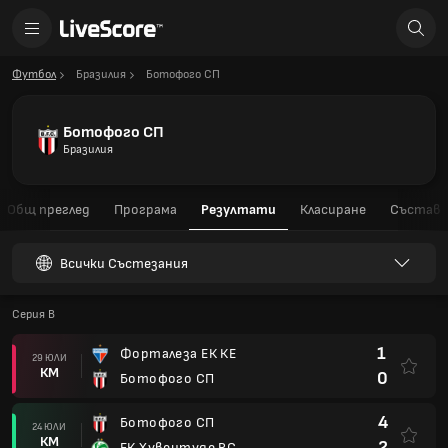
Футбол
Бразилия
Ботофого СП
Ботофого СП
Бразилия
Общ преглед
Програма
Резултати
Класиране
Състав
Всички Състезания
Серия B
1
Форталеза ЕК КЕ
29 ЮЛИ
КМ
0
Ботофого СП
4
Ботофого СП
24 ЮЛИ
КМ
2
ЕК Хувентуде РС