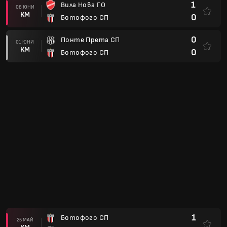
1
Вила Нова ГО
08 ЮНИ
КМ
0
Ботофого СП
0
Понте Прета СП
01 ЮНИ
КМ
0
Ботофого СП
1
Ботофого СП
25 МАЙ
КМ
2
Athletic Club Sjdr MG
1
Гояс ЕК ГО
16 МАЙ
КМ
0
Ботофого СП
1
Гремио Новоризонтино СП
10 МАЙ
КМ
0
Ботофого СП
1
Ботофого СП
02 МАЙ
КМ
1
Наутико ПЕ
1
Куяба Еспорте Клубе МТ
23 АПР
КМ