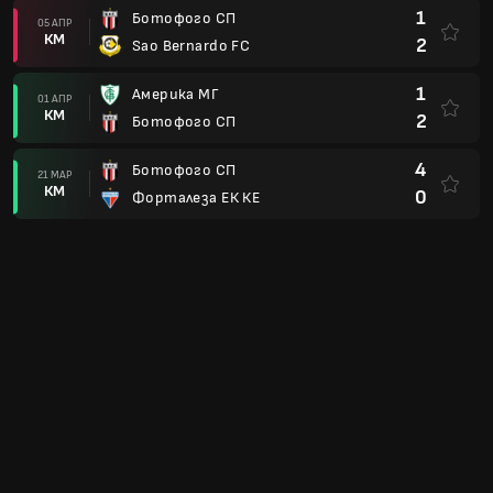
1
Капивариано СП
0
Гуарани ФК СП
07 ФЕВ
КМ
2
Ботофого СП
1
Ботофого СП
01 ФЕВ
КМ
0
Палмейрас СП
2
Гремио Новоризонтино СП
25 ЯНУ
КМ
0
Ботофого СП
1
Ботофого СП
22 ЯНУ
КМ
0
Примавера СП
5
Ред Бул Брагантино СП
18 ЯНУ
КМ
0
Ботофого СП
1
Ботофого СП
15 ЯНУ
КМ
1
EC Noroeste SP