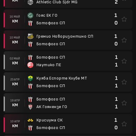
1
Ботофого СП
1
Ботофого СП
19 АПР
КМ
1
АК Гоянензе ГО
1
Крисиума СК
10 АПР
КМ
0
Ботофого СП
1
Ботофого СП
05 АПР
КМ
2
Sao Bernardo FC
1
Америка МГ
01 АПР
КМ
2
Ботофого СП
4
Ботофого СП
21 МАР
КМ
0
Форталеза ЕК КЕ
Паулиста А1
0
Ботофого СП
15 ФЕВ
КМ