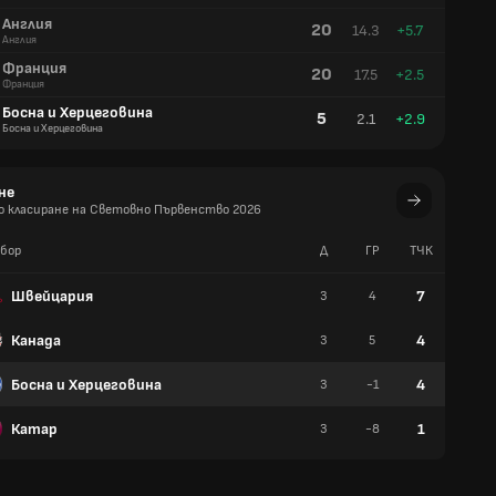
Англия
20
14.3
+5.7
Англия
Франция
20
17.5
+2.5
Франция
Босна и Херцеговина
5
2.1
+2.9
Босна и Херцеговина
не
 класиране на Световно Първенство 2026
бор
Д
ГР
TЧК
У
Швейцария
7
3
4
2
Канада
4
3
5
1
Босна и Херцеговина
4
3
-1
1
Катар
1
3
-8
0