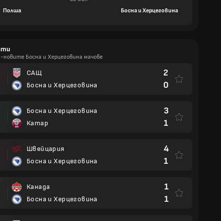
Полша
Босна и Херцеговина
ати
й-новите Босна и Херцеговина мачове
2
САЩ
И
0
Босна и Херцеговина
3
Босна и Херцеговина
И
1
Катар
4
Швейцария
И
1
Босна и Херцеговина
1
Канада
И
1
Босна и Херцеговина