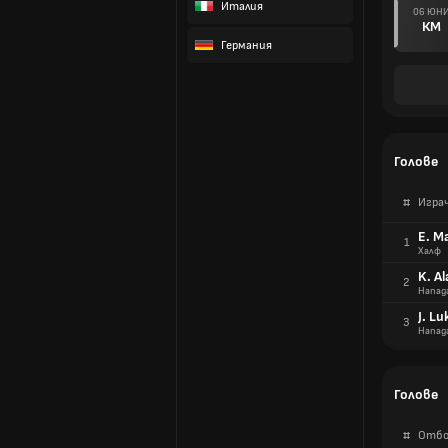
Италия
06 ЮН
КМ
Германия
Голове
#
Игра
E. M
1
Халф
K. Al
2
Напад
J. Lu
3
Напад
Голове
#
Отбо