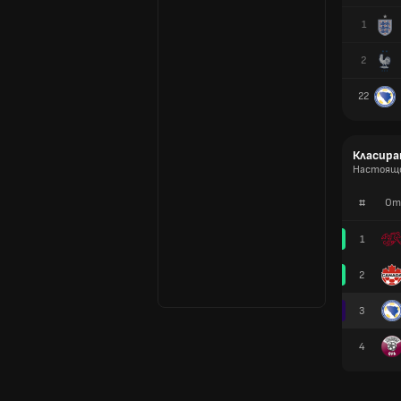
1
2
22
Класира
Настоящо
#
От
1
2
3
4