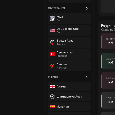
СЪСТЕЗАНИЯ
МЛС
САЩ
Резулт
USL League One
Следи на
САЩ
02 ЮЛ
Висша Лига
КМ
Англия
Бундеслига
Германия
24 ЮН
КМ
ЛаЛига
Испания
РЕГИОН
18 ЮН
КМ
Англия
Шампионска Лига
12 ЮН
КМ
Испания