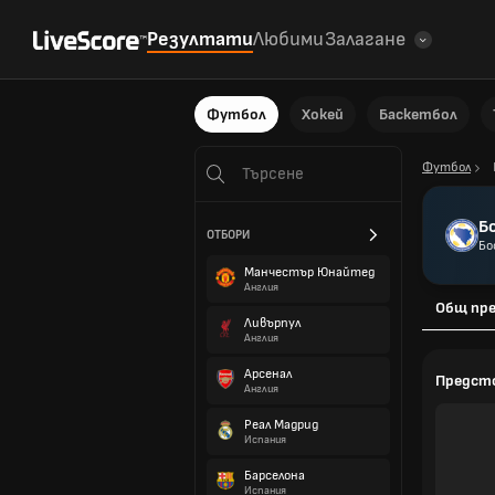
Резултати
Любими
Залагане
Футбол
Хокей
Баскетбол
Футбол
Б
ОТБОРИ
Бо
Манчестър Юнайтед
Англия
Общ пре
Ливърпул
Англия
Арсенал
Предст
Англия
Реал Мадрид
Испания
Барселона
Испания