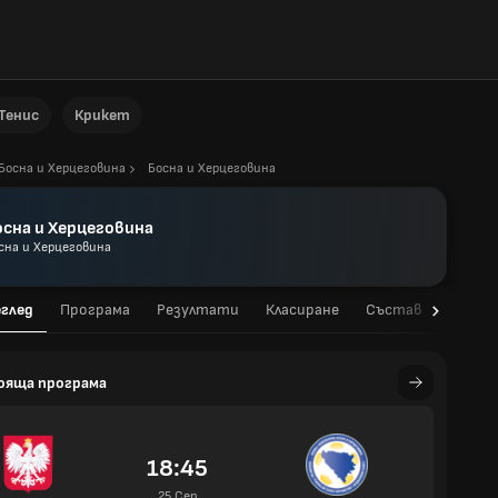
Тенис
Крикет
Босна и Херцеговина
Босна и Херцеговина
осна и Херцеговина
сна и Херцеговина
глед
Програма
Резултати
Класиране
Състав
Стати
ояща програма
18:45
25 Сеп