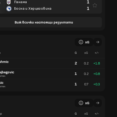
1
Панама
И
1
Босна и Херцеговина
Виж всички настоящи резултати
xG
ч
G
xG
+/-
ahmic
2
0.2
+1.8
ajbegovic
1
0.2
+0.8
ател
kic
1
0.7
+0.3
ател
xG
р
G
xG
+/-