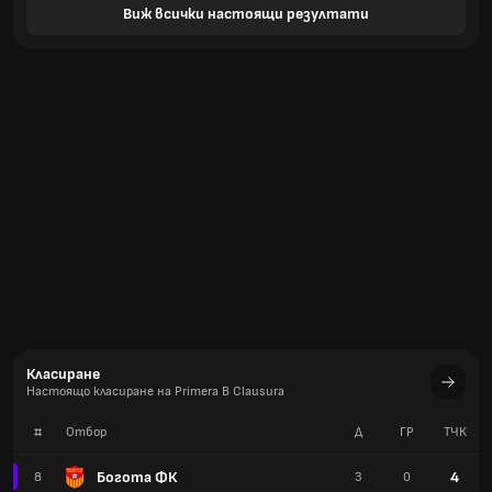
Виж всички настоящи резултати
Класиране
Настоящо класиране на Primera B Clausura
#
Отбор
Д
ГР
TЧК
Богота ФК
4
8
3
0