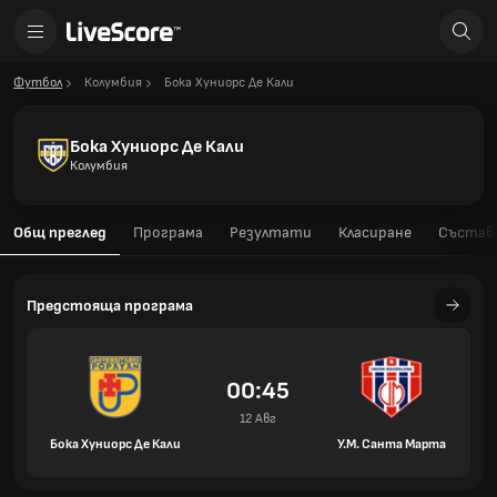
Футбол
Колумбия
Бока Хуниорс Де Кали
Бока Хуниорс Де Кали
Колумбия
Общ преглед
Програма
Резултати
Класиране
Състав
Предстояща програма
00:45
12 Авг
Бока Хуниорс Де Кали
У.М. Санта Марта