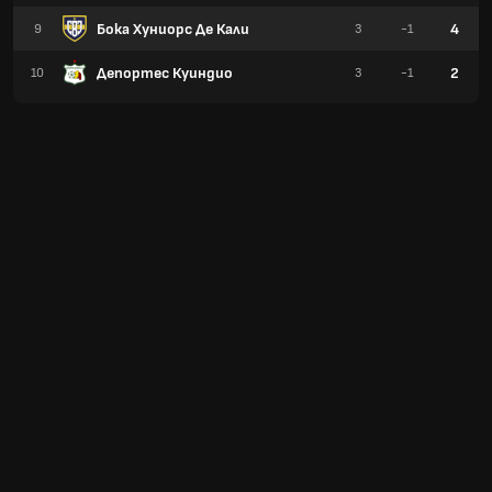
Бока Хуниорс Де Кали
4
9
3
-1
Депортес Куиндио
2
10
3
-1