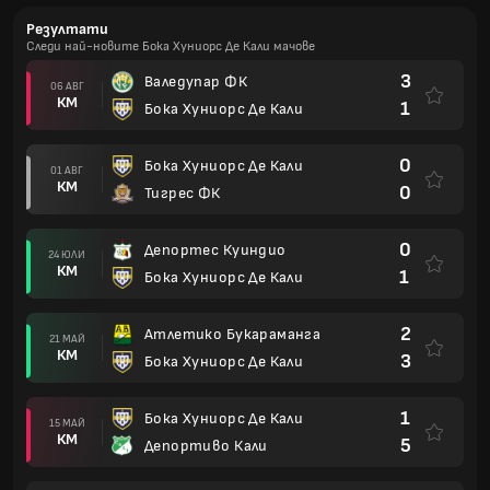
Резултати
Следи най-новите Бока Хуниорс Де Кали мачове
3
Валедупар ФК
06 АВГ
КМ
1
Бока Хуниорс Де Кали
0
Бока Хуниорс Де Кали
01 АВГ
КМ
0
Тигрес ФК
0
Депортес Куиндио
24 ЮЛИ
КМ
1
Бока Хуниорс Де Кали
2
Атлетико Букараманга
21 МАЙ
КМ
3
Бока Хуниорс Де Кали
1
Бока Хуниорс Де Кали
15 МАЙ
КМ
5
Депортиво Кали