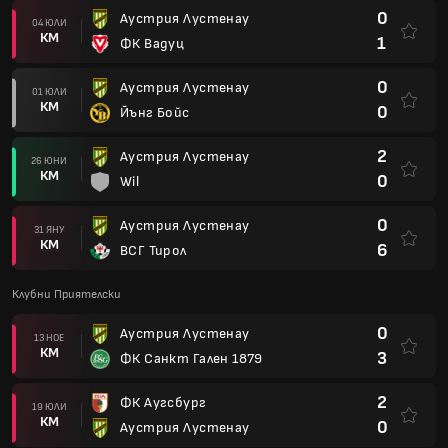
0
Аустрия Лустенау
04 ЮЛИ
КМ
1
ФК Вадуц
0
Аустрия Лустенау
01 ЮЛИ
КМ
0
Йънг Бойс
2
Аустрия Лустенау
26 ЮНИ
КМ
0
Wil
0
Аустрия Лустенау
31 ЯНУ
КМ
6
ВСГ Тирол
Клубни Приятелски
0
Аустрия Лустенау
13 НОЕ
КМ
3
ФК Санкт Гален 1879
2
ФК Аугсбург
19 ЮЛИ
КМ
0
Аустрия Лустенау