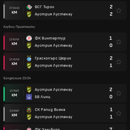
2
ВСГ Тирол
27 ЮНИ
КМ
2
Аустрия Лустенау
Клубни Приятелски
1
ФК Винтертур
13 ЮЛИ
КМ
0
Аустрия Лустенау
2
Грасхопърс Цюрих
10 ЮЛИ
КМ
1
Аустрия Лустенау
Бундеслига 23/24
2
Аустрия Лустенау
10 МАР
КМ
0
БВ Линц
1
СК Рапид Виена
03 МАР
КМ
1
Аустрия Лустенау
7
ФК Залцбург