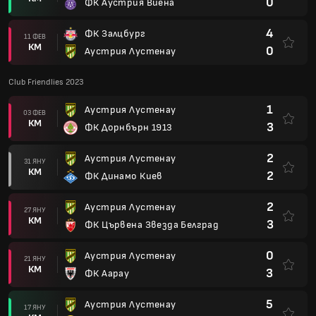
0
ФК Аустрия Виена
4
ФК Залцбург
11 ФЕВ
КМ
0
Аустрия Лустенау
Club Friendlies 2023
1
Аустрия Лустенау
03 ФЕВ
КМ
3
ФК Дорнбърн 1913
2
Аустрия Лустенау
31 ЯНУ
КМ
2
ФК Динамо Киев
2
Аустрия Лустенау
27 ЯНУ
КМ
3
ФК Цървена Звезда Белград
0
Аустрия Лустенау
21 ЯНУ
КМ
3
ФК Аарау
5
Аустрия Лустенау
17 ЯНУ