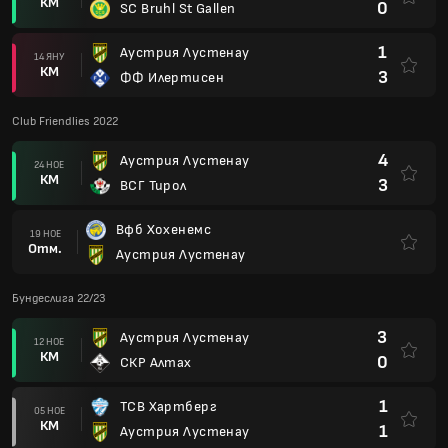
КМ
0
SC Bruhl St Gallen
1
Аустрия Лустенау
14 ЯНУ
КМ
3
ФФ Илертисен
Club Friendlies 2022
4
Аустрия Лустенау
24 НОЕ
КМ
3
ВСГ Тирол
Вфб Хохенемс
19 НОЕ
Отм.
Аустрия Лустенау
Бундеслига 22/23
3
Аустрия Лустенау
12 НОЕ
КМ
0
СКР Алтах
1
ТСВ Хартберг
05 НОЕ
КМ
1
Аустрия Лустенау