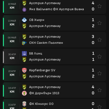
4
Аустрия Лустенау
22 МАЙ
КМ
0
Янг Вайълетс ФК Аустрия Виена
1
СВ Хьорн
13 МАЙ
КМ
2
Аустрия Лустенау
3
Аустрия Лустенау
08 МАЙ
КМ
0
СКН Санкт Пьолтен
1
БВ Линц
30 АПР
КМ
1
Аустрия Лустенау
1
Kapfenberger SV
22 АПР
КМ
2
Аустрия Лустенау
4
Аустрия Лустенау
18 АПР
КМ
0
ФК Дорнбърн 1913
0
ФК Юниорс ОО
15 АПР
КМ