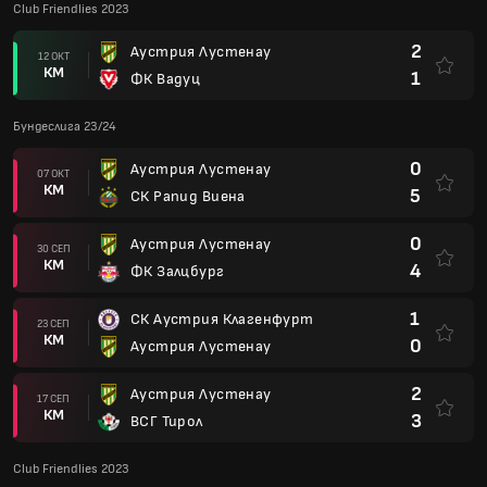
Club Friendlies 2023
2
Аустрия Лустенау
12 ОКТ
КМ
1
ФК Вадуц
Бундеслига 23/24
0
Аустрия Лустенау
07 ОКТ
КМ
5
СК Рапид Виена
0
Аустрия Лустенау
30 СЕП
КМ
4
ФК Залцбург
1
СК Аустрия Клагенфурт
23 СЕП
КМ
0
Аустрия Лустенау
2
Аустрия Лустенау
17 СЕП
КМ
3
ВСГ Тирол
Club Friendlies 2023