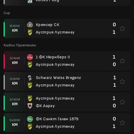
Cup
0
Кремсер СК
25 ЮЛИ
КМ
1
Аустрия Лустенау
Клубни Приятелски
1
1 ФК Нюрнберг II
16 ЮЛИ
КМ
0
Аустрия Лустенау
1
Schwarz Weiss Bregenz
15 ЮЛИ
КМ
1
Аустрия Лустенау
1
Аустрия Лустенау
10 ЮЛИ
КМ
0
ФК Аарау
0
ФК Санкт Гален 1879
04 ЮЛИ
КМ
1
Аустрия Лустенау