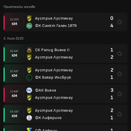
Приятелски мачове
0
Аустрия Лустенау
02 СЕП
КМ
4
ФК Санкт Гален 1879
2. Лига 21/22
1
СК Рапид Виена II
28 АВГ
КМ
2
Аустрия Лустенау
2
Аустрия Лустенау
20 АВГ
КМ
1
ФК Вакер Инсбрук
3
ФАК Виена
13 АВГ
КМ
1
Аустрия Лустенау
2
Аустрия Лустенау
06 АВГ
КМ
1
ФК Лиферинг
1
СФ Лафниц