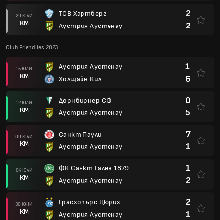
2
ТСВ Хартберг
29 ЮЛИ
КМ
2
Аустрия Лустенау
Club Friendlies 2023
1
Аустрия Лустенау
15 ЮЛИ
КМ
6
Холщайн Кил
0
Дорнбирнер СФ
12 ЮЛИ
КМ
5
Аустрия Лустенау
7
Санкт Паули
09 ЮЛИ
КМ
1
Аустрия Лустенау
1
ФК Санкт Гален 1879
04 ЮЛИ
КМ
2
Аустрия Лустенау
2
Грасхопърс Цюрих
30 ЮНИ
КМ
1
Аустрия Лустенау