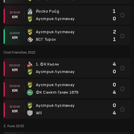
1
Йоско Рийд
30 ЮЛИ
КМ
0
Аустрия Лустенау
2
Аустрия Лустенау
24 ЮЛИ
КМ
1
ВСГ Тирол
Club Friendlies 2022
4
1. ФК Кьолн
08 ЮЛИ
КМ
0
Аустрия Лустенау
0
Аустрия Лустенау
02 ЮЛИ
КМ
4
ФК Санкт Гален 1879
0
Аустрия Лустенау
25 ЮНИ
КМ
4
Wil
2. Лига 21/22