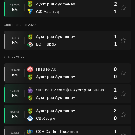
2
Аустрия Лустенау
19 ФЕВ
КМ
1
СФ Лафниц
Club Friendlies 2022
1
Аустрия Лустенау
14 ЯНУ
КМ
1
ВСГ Тирол
2. Лига 21/22
0
Грацер АК
26 НОЕ
КМ
0
Аустрия Лустенау
1
Янг Вайълетс ФК Аустрия Виена
19 НОЕ
КМ
4
Аустрия Лустенау
2
Аустрия Лустенау
05 НОЕ
КМ
0
СВ Хьорн
1
СКН Санкт Пьолтен
31 ОКТ