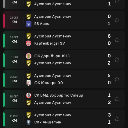
КМ
1
Аустрия Лустенау
0
Аустрия Лустенау
22 ОКТ
КМ
1
БВ Линц
6
Аустрия Лустенау
15 ОКТ
КМ
0
Kapfenberger SV
0
ФК Дорнбърн 1913
01 ОКТ
КМ
2
Аустрия Лустенау
5
Аустрия Лустенау
24 СЕП
КМ
0
ФК Юниорс ОО
1
СК БМД Ворвартс Стейр
18 СЕП
КМ
2
Аустрия Лустенау
3
Аустрия Лустенау
11 СЕП
КМ
1
СКУ Амщетен