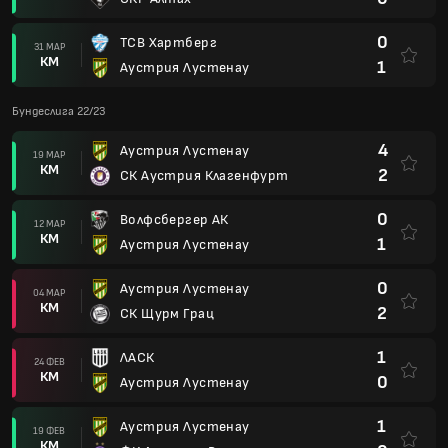
0
ТСВ Хартберг
31 МАР
КМ
1
Аустрия Лустенау
Бундеслига 22/23
4
Аустрия Лустенау
19 МАР
КМ
2
СК Аустрия Клагенфурт
0
Волфсбергер АК
12 МАР
КМ
1
Аустрия Лустенау
0
Аустрия Лустенау
04 МАР
КМ
2
СК Щурм Грац
1
ЛАСК
24 ФЕВ
КМ
0
Аустрия Лустенау
1
Аустрия Лустенау
19 ФЕВ
КМ