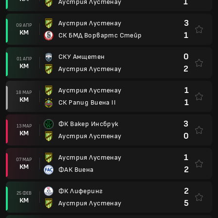
1
Аустрия Лустенау
3
Аустрия Лустенау
09 АПР
КМ
1
СК БМД Ворвартс Стейр
0
СКУ Амщетен
01 АПР
КМ
2
Аустрия Лустенау
1
Аустрия Лустенау
18 МАР
КМ
1
СК Рапид Виена II
3
ФК Вакер Инсбрук
13 МАР
КМ
0
Аустрия Лустенау
1
Аустрия Лустенау
07 МАР
КМ
2
ФАК Виена
2
ФК Лиферинг
25 ФЕВ
КМ
5
Аустрия Лустенау