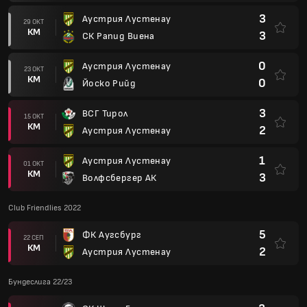
3
Аустрия Лустенау
29 ОКТ
КМ
3
СК Рапид Виена
0
Аустрия Лустенау
23 ОКТ
КМ
0
Йоско Рийд
3
ВСГ Тирол
15 ОКТ
КМ
2
Аустрия Лустенау
1
Аустрия Лустенау
01 ОКТ
КМ
3
Волфсбергер АК
Club Friendlies 2022
5
ФК Аугсбург
22 СЕП
КМ
2
Аустрия Лустенау
Бундеслига 22/23