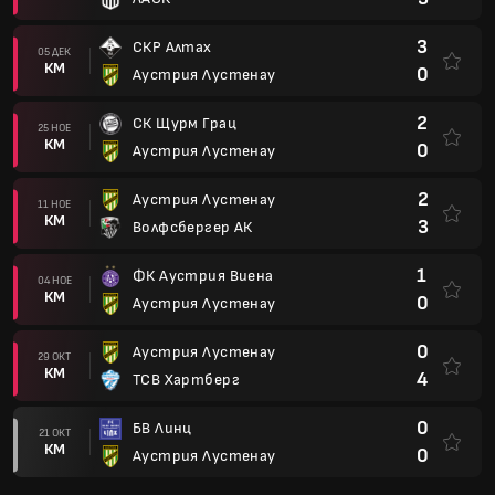
3
СКР Алтах
05 ДЕК
КМ
0
Аустрия Лустенау
2
СК Щурм Грац
25 НОЕ
КМ
0
Аустрия Лустенау
2
Аустрия Лустенау
11 НОЕ
КМ
3
Волфсбергер АК
1
ФК Аустрия Виена
04 НОЕ
КМ
0
Аустрия Лустенау
0
Аустрия Лустенау
29 ОКТ
КМ
4
ТСВ Хартберг
0
БВ Линц
21 ОКТ
КМ
0
Аустрия Лустенау