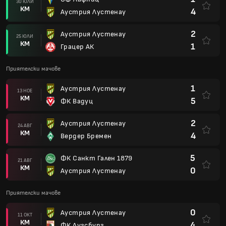
30 ЮЛИ
КМ
4
Аустрия Лустенау
2
Аустрия Лустенау
25 ЮЛИ
КМ
1
Грацер АК
Приятелски мачове
1
Аустрия Лустенау
13 НОЕ
КМ
5
ФК Вадуц
2
Аустрия Лустенау
24 АВГ
КМ
4
Вердер Бремен
5
ФК Санкт Гален 1879
21 АВГ
КМ
0
Аустрия Лустенау
Приятелски мачове
0
Аустрия Лустенау
11 ОКТ
КМ
4
ФК Аугсбург