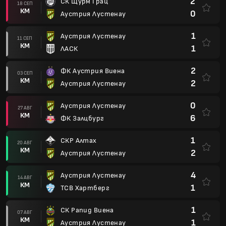
2
СК Щурм Грац
18 СЕП
КМ
0
Аустрия Лустенау
1
Аустрия Лустенау
11 СЕП
КМ
1
ЛАСК
2
ФК Аустрия Виена
03 СЕП
КМ
2
Аустрия Лустенау
0
Аустрия Лустенау
27 АВГ
КМ
6
ФК Залцбург
1
СКР Алтах
20 АВГ
КМ
2
Аустрия Лустенау
4
Аустрия Лустенау
14 АВГ
КМ
1
ТСВ Хартберг
1
СК Рапид Виена
07 АВГ
КМ
1
Аустрия Лустенау