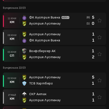
Бундеслига 22/23
5
ФК Аустрия Виена
(6)
11 ЮНИ
КМ
0
Аустрия Лустенау
(1)
1
Аустрия Лустенау
08 ЮНИ
КМ
1
ФК Аустрия Виена
1
Волфсбергер АК
05 ЮНИ
СП
2
Аустрия Лустенау
Бундеслига 22/23
5
Аустрия Лустенау
02 ЮНИ
КМ
1
ТСВ Хартберг
1
СКР Алтах
27 МАЙ
КМ
1
Аустрия Лустенау