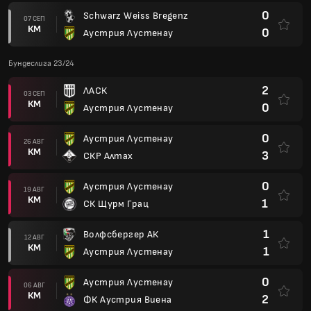
0
Schwarz Weiss Bregenz
07 СЕП
КМ
0
Аустрия Лустенау
Бундеслига 23/24
2
ЛАСК
03 СЕП
КМ
0
Аустрия Лустенау
0
Аустрия Лустенау
26 АВГ
КМ
3
СКР Алтах
0
Аустрия Лустенау
19 АВГ
КМ
1
СК Щурм Грац
1
Волфсбергер АК
12 АВГ
КМ
1
Аустрия Лустенау
0
Аустрия Лустенау
06 АВГ
КМ
2
ФК Аустрия Виена