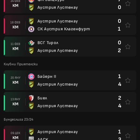
24 ФЕВ
КМ
0
Аустрия Лустенау
0
Аустрия Лустенау
18 ФЕВ
КМ
1
СК Аустрия Клагенфурт
0
ВСГ Тирол
11 ФЕВ
КМ
2
Аустрия Лустенау
Клубни Приятелски
1
Байерн II
20 ЯНУ
КМ
4
Аустрия Лустенау
2
Биел
13 ЯНУ
КМ
4
Аустрия Лустенау
Бундеслига 23/24
1
Аустрия Лустенау
09 ДЕК
КМ
3
ЛАСК