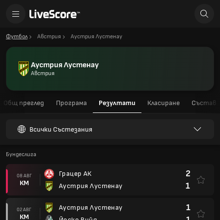
Футбол
Австрия
Аустрия Лустенау
Аустрия Лустенау
Австрия
Общ преглед
Програма
Резултати
Класиране
Състав
Всички Състезания
Бундеслига
2
Грацер АК
08 АВГ
КМ
1
Аустрия Лустенау
1
Аустрия Лустенау
02 АВГ
КМ
1
Йоско Рийд