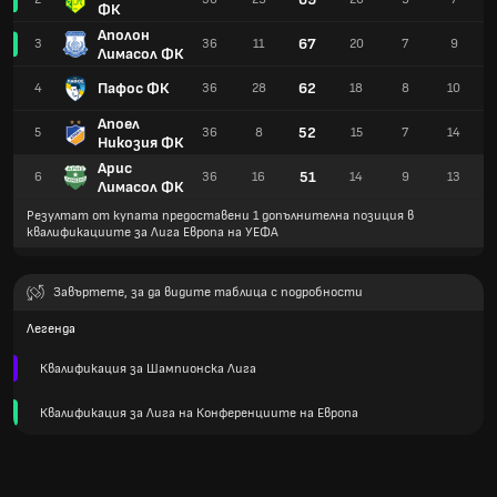
ФК
Аполон
67
3
36
11
20
7
9
Лимасол ФК
Пафос ФК
62
4
36
28
18
8
10
Апоел
52
5
36
8
15
7
14
Никозия ФК
Арис
51
6
36
16
14
9
13
Лимасол ФК
Резултат от купата предоставени 1 допълнителна позиция в
квалификациите за Лига Европа на УЕФА
Завъртете, за да видите таблица с подробности
Легенда
Квалификация за Шампионска Лига
Квалификация за Лига на Конференциите на Европа