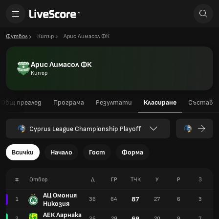
Футбол
Кипър
Арис Лимасол ФК
Арис Лимасол ФК
Кипър
Общ преглед
Програма
Резултати
Класиране
Състав
Cyprus League Championship Playoff
Всички
Начало
Гост
Форма
#
Отбор
Д
ГР
TЧК
У
Р
З
АЦ Омония
87
1
36
64
27
6
3
Никозия
АЕК Ларнака
69
2
36
29
20
9
7