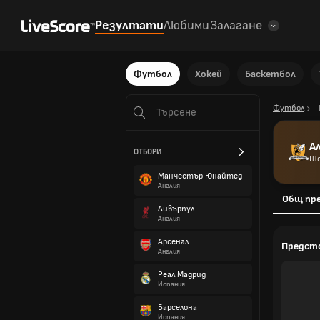
Резултати
Любими
Залагане
Футбол
Хокей
Баскетбол
Футбол
А
ОТБОРИ
Шо
Манчестър Юнайтед
Англия
Общ пр
Ливърпул
Англия
Арсенал
Предст
Англия
Реал Мадрид
Испания
Барселона
Испания