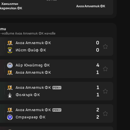
Хамилтън
Алоа Атлетик ФК
кадемикал ФК
ати
й-новите Алоа Атлетик ФК мачове
0
Алоа Атлетик ФК
0
Ийст Файф ФК
4
Айр Юнайтед ФК
1
Алоа Атлетик ФК
1
Алоа Атлетик ФК
1
Фолкърк ФК
2
Алоа Атлетик ФК
И
2
Странраер ФК