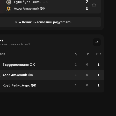
2
Единбург Сити ФК
0
Алоа Атлетик ФК
Виж всички настоящи резултати
не
 класиране на Лига 1
бор
Д
ГР
TЧК
У
Еърдриеонианс ФК
1
1
0
0
Алоа Атлетик ФК
1
1
0
0
Коув Рейнджърс ФК
1
1
0
0