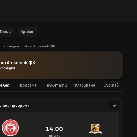
Тенис
Крикет
Шотландия
Алоа Атлетик ФК
лоа Атлетик ФК
тландия
еглед
Програма
Резултати
Класиране
Състав
ояща програма
14:00
08 Авг