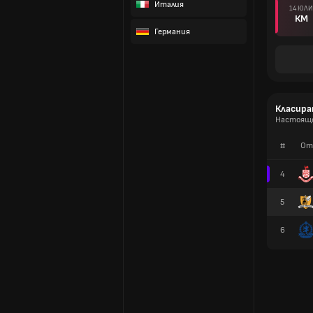
Италия
14 ЮЛИ
КМ
Германия
Класира
Настоящо
#
От
4
5
6