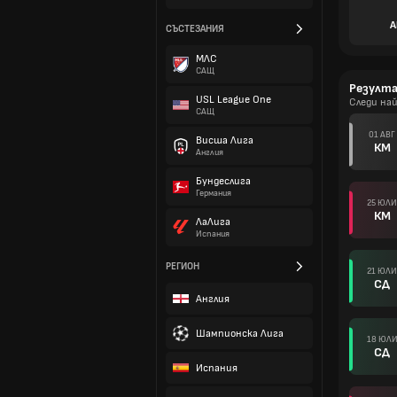
А
СЪСТЕЗАНИЯ
МЛС
САЩ
Резулт
USL League One
Следи на
САЩ
01 АВГ
Висша Лига
КМ
Англия
Бундеслига
Германия
25 ЮЛИ
КМ
ЛаЛига
Испания
РЕГИОН
21 ЮЛИ
СД
Англия
Шампионска Лига
18 ЮЛ
СД
Испания