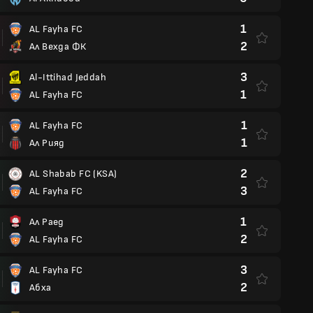
1
AL Fayha FC
2
Ал Вехда ФК
3
Al-Ittihad Jeddah
1
AL Fayha FC
1
AL Fayha FC
1
Ал Рияд
2
AL Shabab FC (KSA)
3
AL Fayha FC
1
Ал Раед
2
AL Fayha FC
3
AL Fayha FC
2
Абха