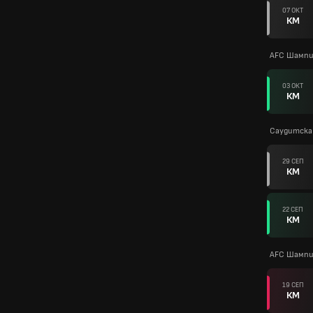
07 ОКТ
КМ
AFC Шампи
03 ОКТ
КМ
Саудитска 
29 СЕП
КМ
22 СЕП
КМ
AFC Шампи
19 СЕП
КМ