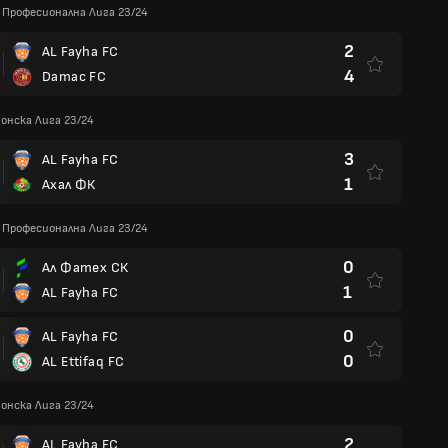
Професионална Лига 23/24
2
AL Fayha FC
4
Damac FC
онска Лига 23/24
3
AL Fayha FC
1
Ахал ФК
Професионална Лига 23/24
0
Ал Фатех СК
1
AL Fayha FC
0
AL Fayha FC
0
AL Ettifaq FC
онска Лига 23/24
2
AL Fayha FC