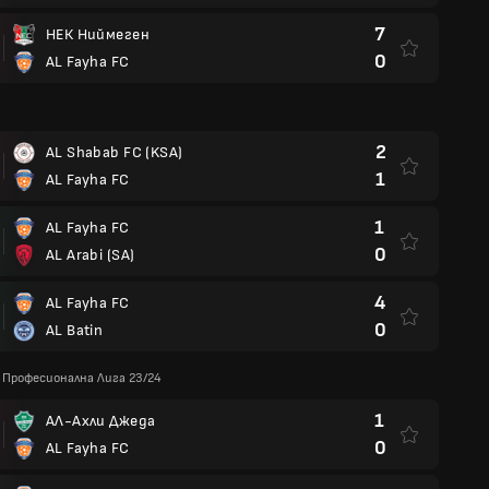
7
НЕК Ниймеген
0
AL Fayha FC
2
AL Shabab FC (KSA)
1
AL Fayha FC
1
AL Fayha FC
0
AL Arabi (SA)
4
AL Fayha FC
0
AL Batin
Професионална Лига 23/24
1
АЛ-Ахли Джеда
0
AL Fayha FC