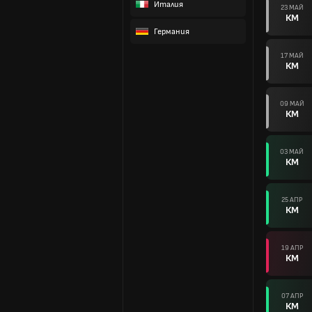
Италия
23 МАЙ
КМ
Германия
17 МАЙ
КМ
09 МАЙ
КМ
03 МАЙ
КМ
25 АПР
КМ
19 АПР
КМ
07 АПР
КМ