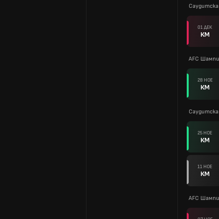
Саудитска 
01 ДЕК
КМ
AFC Шампи
28 НОЕ
КМ
Саудитска 
25 НОЕ
КМ
11 НОЕ
КМ
AFC Шампи