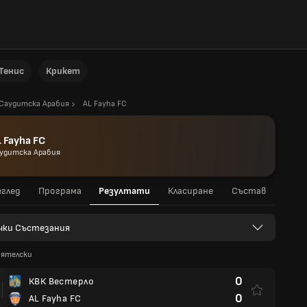
Тенис
Крикет
Саудитска Арабия
AL Fayha FC
 Fayha FC
удитска Арабия
глед
Програма
Резултати
Класиране
Състав
чки Състезания
иятелски
0
КВК Вестерло
0
AL Fayha FC