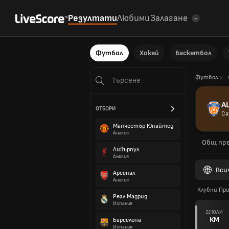
Резултати
Любими
Залагане
Футбол
Хокей
Баскетбол
Футбол
AL
ОТБОРИ
Са
Манчестър Юнайтед
Англия
Общ пре
Ливърпул
Англия
Вси
Арсенал
Англия
Клубни Пр
Реал Мадрид
Испания
22 ЮЛИ
КМ
Барселона
Испания