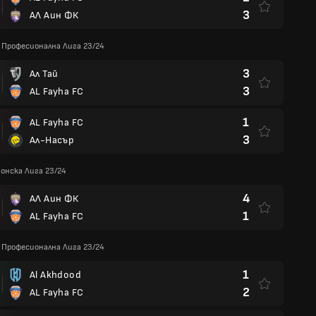
3
АЛ Аин ФК
Професионална Лига 23/24
3
Ал Тай
3
AL Fayha FC
1
AL Fayha FC
3
Ал-Насър
онска Лига 23/24
4
АЛ Аин ФК
1
AL Fayha FC
Професионална Лига 23/24
1
Al Akhdood
2
AL Fayha FC