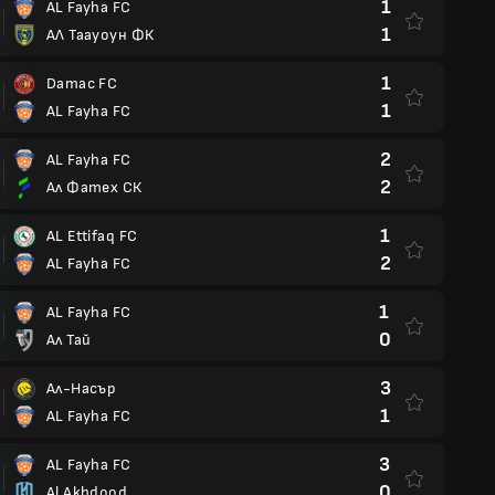
1
AL Fayha FC
1
АЛ Таауоун ФК
1
Damac FC
1
AL Fayha FC
2
AL Fayha FC
2
Ал Фатех СК
1
AL Ettifaq FC
2
AL Fayha FC
1
AL Fayha FC
0
Ал Тай
3
Ал-Насър
1
AL Fayha FC
3
AL Fayha FC
0
Al Akhdood