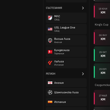
СЪСТЕЗАНИЯ
18 ЮЛИ
КМ
МЛС
САЩ
King's Cup
USL League One
САЩ
06 ЯНУ
КМ
Висша Лига
Англия
Бундеслига
29 ОКТ
Германия
КМ
ЛаЛига
Испания
23 СЕП
КМ
РЕГИОН
Англия
Саудитска 
Шампионска Лига
27 МАЙ
КМ
Испания