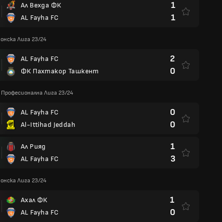
1
Ал Вехда ФК
1
AL Fayha FC
онска Лига 23/24
2
AL Fayha FC
0
ФК Пахтакор Ташкент
Професионална Лига 23/24
0
AL Fayha FC
0
Al-Ittihad Jeddah
1
Ал Рияд
3
AL Fayha FC
онска Лига 23/24
1
Ахал ФК
0
AL Fayha FC