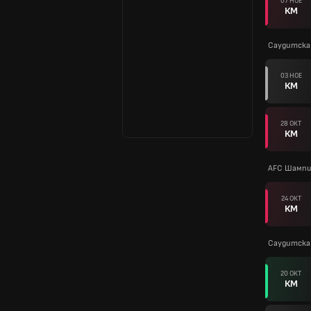
07 НОЕ
КМ
Саудитска 
03 НОЕ
КМ
28 ОКТ
КМ
AFC Шампи
24 ОКТ
КМ
Саудитска 
20 ОКТ
КМ