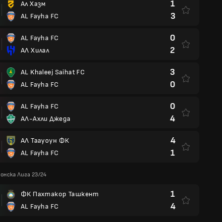
1
Ал Хазм
3
AL Fayha FC
0
AL Fayha FC
2
АЛ Хилал
3
AL Khaleej Saihat FC
0
AL Fayha FC
0
AL Fayha FC
4
АЛ-Ахли Джеда
4
АЛ Таауоун ФК
1
AL Fayha FC
онска Лига 23/24
1
ФК Пахтакор Ташкент
4
AL Fayha FC