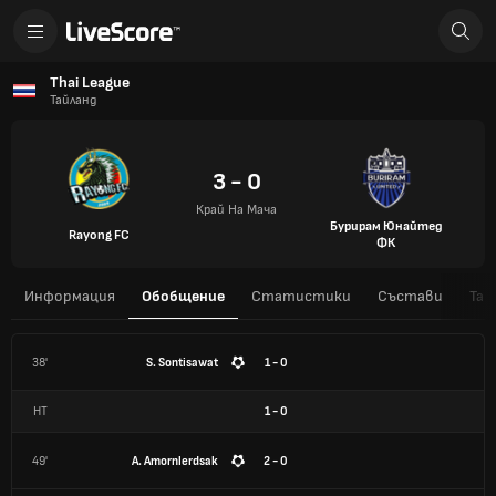
Thai League
Тайланд
3 - 0
Край На Мача
Бурирам Юнайтед
Rayong FC
ФК
Информация
Обобщение
Статистики
Състави
Таб
38'
S. Sontisawat
1 - 0
HT
1
-
0
49'
A. Amornlerdsak
2 - 0