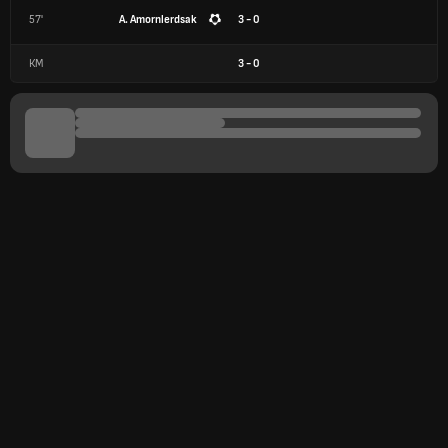
57'
A. Amornlerdsak
3 - 0
КМ
3
-
0