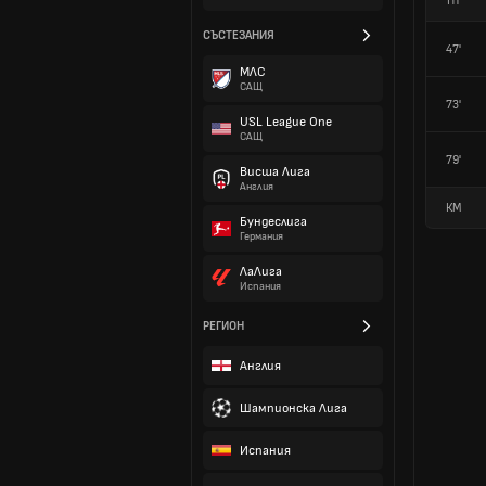
HT
СЪСТЕЗАНИЯ
47'
МЛС
САЩ
73'
USL League One
САЩ
79'
Висша Лига
Англия
КМ
Бундеслига
Германия
ЛаЛига
Испания
РЕГИОН
Англия
Шампионска Лига
Испания