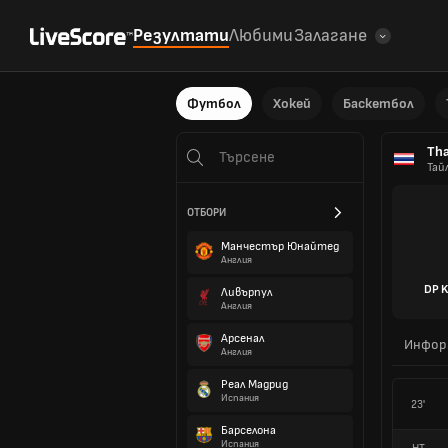
Резултати
Любими
Залагане
Футбол
Хокей
Баскетбол
Tha
Тай
ОТБОРИ
Манчестър Юнайтед
Англия
DP K
Ливърпул
Англия
Арсенал
Инфор
Англия
Реал Мадрид
Испания
23'
Барселона
Испания