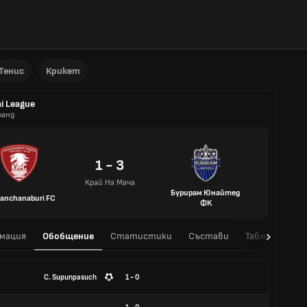
Тенис
Крикет
i League
ланд
1 - 3
Край На Мача
Бурирам Юнайтед
anchanaburi FC
ФК
мация
Обобщение
Статистики
Състави
Таблица
H
C. Supunpasuch
1 - 0