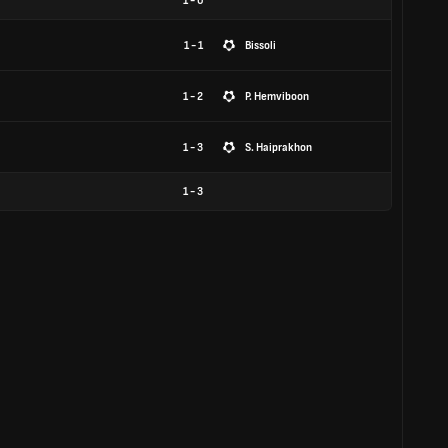
1
-
0
1 - 1
Bissoli
1 - 2
P. Hemviboon
1 - 3
S. Haiprakhon
1
-
3