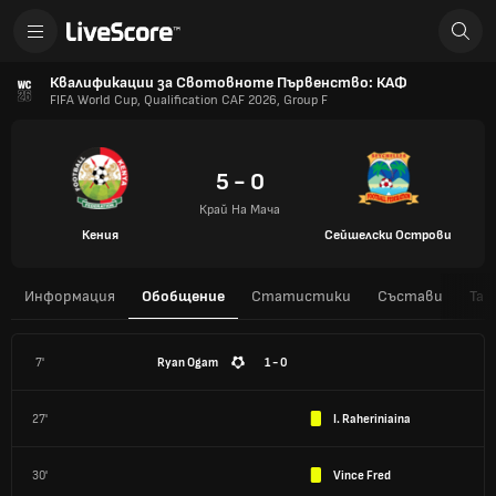
Квалификации за Свотовноте Първенство: КАФ
FIFA World Cup, Qualification CAF 2026, Group F
5 - 0
Край На Мача
Кения
Сейшелски Острови
Информация
Обобщение
Статистики
Състави
Таб
7'
Ryan Ogam
1 - 0
27'
I. Raheriniaina
30'
Vince Fred