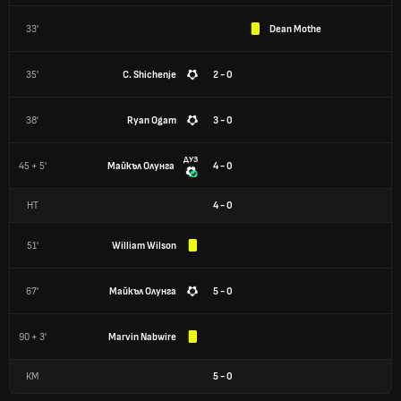
33'
Dean Mothe
35'
C. Shichenje
2 - 0
38'
Ryan Ogam
3 - 0
ДУЗ
45 + 5'
Майкъл Олунга
4 - 0
HT
4
-
0
51'
William Wilson
67'
Майкъл Олунга
5 - 0
90 + 3'
Marvin Nabwire
КМ
5
-
0