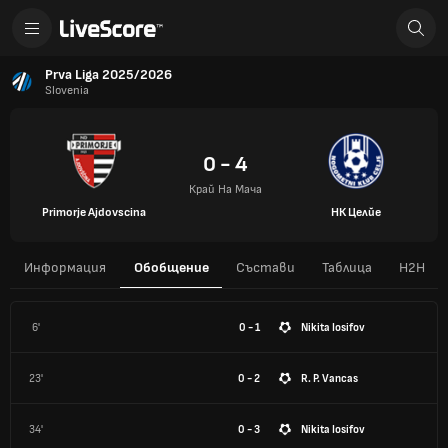
Prva Liga 2025/2026
Slovenia
0 - 4
Край На Мача
Primorje Ajdovscina
НК Целйе
Информация
Обобщение
Състави
Таблица
H2H
6'
0 - 1
Nikita Iosifov
23'
0 - 2
R. P. Vancas
34'
0 - 3
Nikita Iosifov