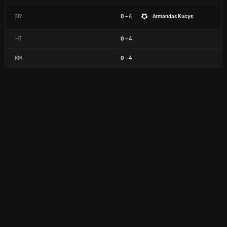
38'
0 - 4
Armandas Kucys
HT
0
-
4
КМ
0
-
4