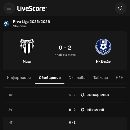
Prva Liga 2025/2026
Slovenia
0 - 2
Край На Мача
Мура
НК Целйе
Информация
Обобщение
Състави
Таблица
H2H
10'
0 - 1
Зан Карничник
24'
0 - 2
Milot Avdyli
HT
0
-
2