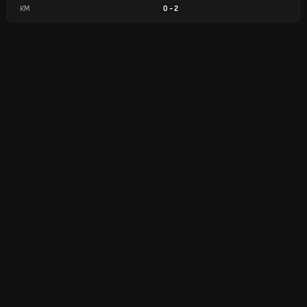
КМ
0
-
2