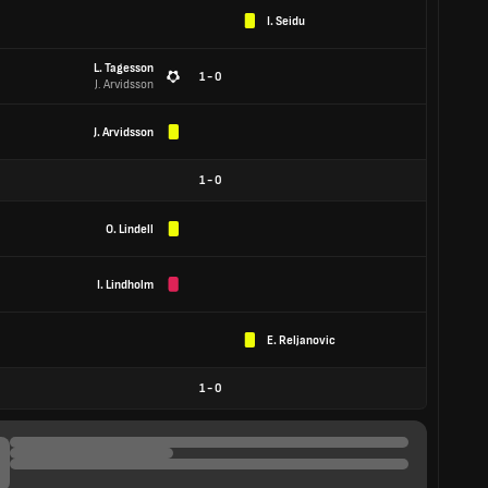
I. Seidu
L. Tagesson
1 - 0
J. Arvidsson
J. Arvidsson
1
-
0
O. Lindell
I. Lindholm
E. Reljanovic
1
-
0