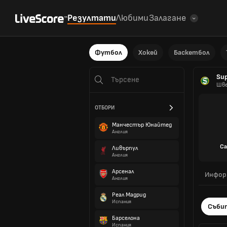
Резултати
Любими
Залагане
Футбол
Хокей
Баскетбол
Sup
Шв
ОТБОРИ
Манчестър Юнайтед
Англия
Са
Ливърпул
Англия
Арсенал
Инфор
Англия
Реал Мадрид
Испания
Съби
Барселона
Испания