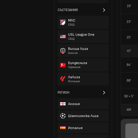
19'
СЪСТЕЗАНИЯ
МЛС
23'
САЩ
USL League One
25'
САЩ
Висша Лига
HT
Англия
Бундеслига
84'
Германия
ЛаЛига
88'
Испания
РЕГИОН
90 + 5'
Англия
КМ
Шампионска Лига
Испания