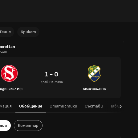
Тенис
Крикет
erettan
еция
1 - 0
Край На Мача
ндвикенс ИФ
Люнгшиле СК
мация
Обобщение
Статистики
Състави
Таблица
H
тия
Коментар