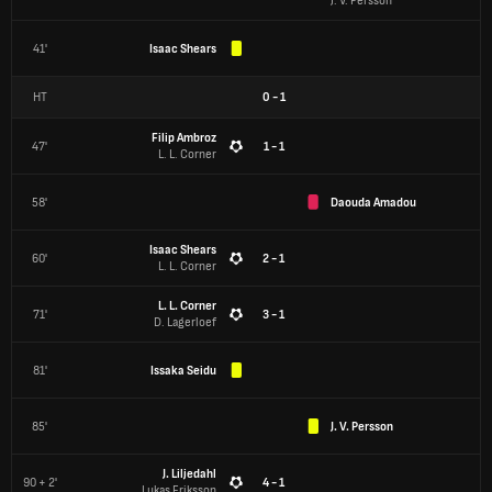
J. V. Persson
41'
Isaac Shears
HT
0
-
1
Filip Ambroz
47'
1 - 1
L. L. Corner
58'
Daouda Amadou
Isaac Shears
60'
2 - 1
L. L. Corner
L. L. Corner
71'
3 - 1
D. Lagerloef
81'
Issaka Seidu
85'
J. V. Persson
J. Liljedahl
90 + 2'
4 - 1
Lukas Eriksson