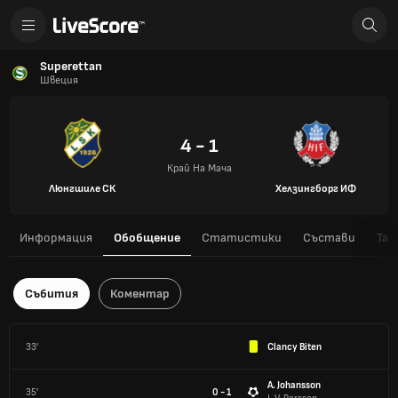
Superettan
Швеция
4 - 1
Край На Мача
Люнгшиле СК
Хелзингборг ИФ
Информация
Обобщение
Статистики
Състави
Таб
Събития
Коментар
33'
Clancy Biten
A. Johansson
35'
0 - 1