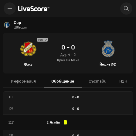
Cup
Швеция
PEN
0 - 0
Дуз: 4 - 2
Край На Мача
Фалу
Йефле ИФ
Информация
Обобщение
Състави
H2H
HT
0
-
0
КМ
0
-
0
111'
E. Gradin
СП
0
-
0