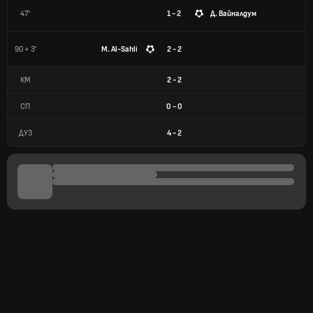
47'
1 - 2
Д. Вайналдум
90 + 3'
M. Al-Sahli
2 - 2
КМ
2
-
2
СП
0
-
0
ДУЗ
4
-
2