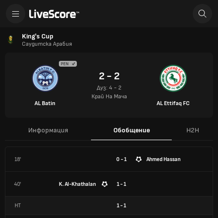
King's Cup
Саудитска Арабия
PEN
2 - 2
Дуз: 4 - 2
Край На Мача
AL Batin
AL Ettifaq FC
Информация
Обобщение
H2H
18'
0 - 1
Ahmed Hassan
40'
K. Al-Khathalan
1 - 1
HT
1
-
1