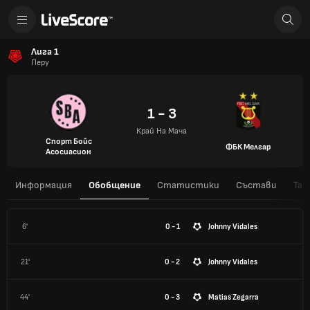
Лига 1
Перу
1 - 3
Край На Мача
Спорт Бойс
ФБК Мелгар
Асосиасион
Информация
Обобщение
Статистики
Състави
Таб
6'
0 - 1
Johnny Vidales
21'
0 - 2
Johnny Vidales
44'
0 - 3
Matias Zegarra