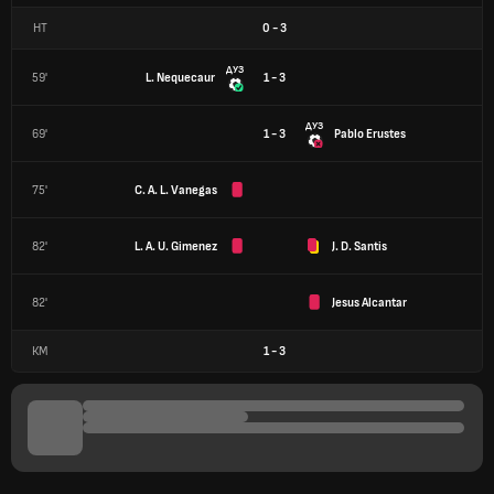
HT
0
-
3
ДУЗ
59'
L. Nequecaur
1 - 3
ДУЗ
69'
1 - 3
Pablo Erustes
75'
C. A. L. Vanegas
82'
L. A. U. Gimenez
J. D. Santis
82'
Jesus Alcantar
КМ
1
-
3