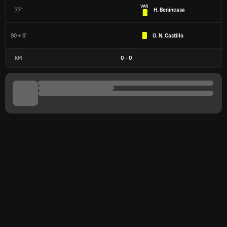
VAR
77'
H. Benincasa
90 + 6'
O. N. Castillo
КМ
0
-
0