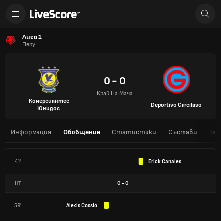
Лига 1
Перу
0 - 0
Край На Мача
Комерсиантес
Deportivo Garcilaso
Юнидос
Информация
Обобщение
Статистики
Състави
Таб
41'
Erick Canales
HT
0
-
0
59'
Alexis Cossio