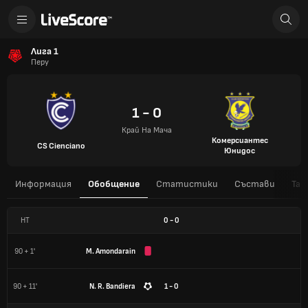
Лига 1
Перу
1 - 0
Край На Мача
Комерсиантес
CS Cienciano
Юнидос
Информация
Обобщение
Статистики
Състави
Таб
HT
0
-
0
90 + 1'
M. Amondarain
90 + 11'
N. R. Bandiera
1 - 0