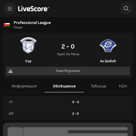
Professional League
Оман
2 - 0
Край На Мача
Сур
Ал Шабаб
Само Резултат
Информация
Обобщение
Таблица
H2H
HT
0
-
0
КМ
2
-
0