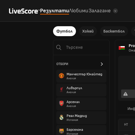
Резултати
Любими
Залагане
Футбол
Хокей
Баскетбол
Pro
Ом
ОТБОРИ
Манчестър Юнайтед
Англия
Ливърпул
Англия
Арсенал
Англия
Инф
Реал Мадрид
Испания
HT
Барселона
Испания