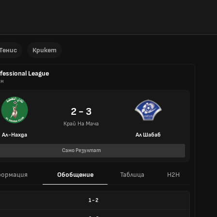
Тенис
Крикет
fessional League
ан
2 - 3
Край На Мача
Ал-Нахда
Ал Шабаб
Само Резултат
ормация
Обобщение
Таблица
H2H
1
-
2