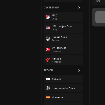
КМ
СЪСТЕЗАНИЯ
МЛС
САЩ
USL League One
САЩ
Висша Лига
Англия
Бундеслига
Германия
ЛаЛига
Испания
РЕГИОН
Англия
Шампионска Лига
Испания