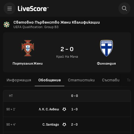
Световно Първенство Жени Квалификации
UEFA Qualification: Group B3
2 - 0
Край На Мача
Португалия Жени
Финландия
Информация
Обобщение
Статистики
Състави
Таб
HT
0
-
0
90 + 1'
Л. К. С. Алвеш
1 - 0
90 + 4'
C. Santiago
2 - 0