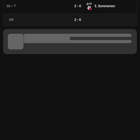
ДУЗ
90 + 7'
2 - 0
E. Summanen
КМ
2
-
0