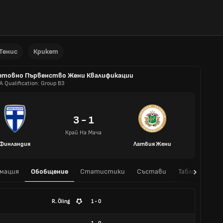
Тенис
Крикет
етовно Първенство Жени Квалификации
A Qualification: Group B3
3 - 1
Край На Мача
Финландия
Латвия Жени
мация
Обобщение
Статистики
Състави
Таблица
H
R. Öling
1 - 0