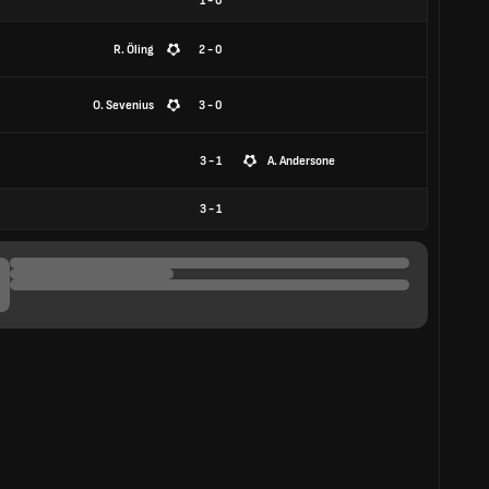
1
-
0
R. Öling
2 - 0
O. Sevenius
3 - 0
3 - 1
A. Andersone
3
-
1