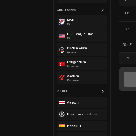
HT
СЪСТЕЗАНИЯ
56'
МЛС
САЩ
65'
USL League One
САЩ
90 + 3'
Висша Лига
Англия
КМ
Бундеслига
Германия
ЛаЛига
Испания
РЕГИОН
Англия
Шампионска Лига
Испания