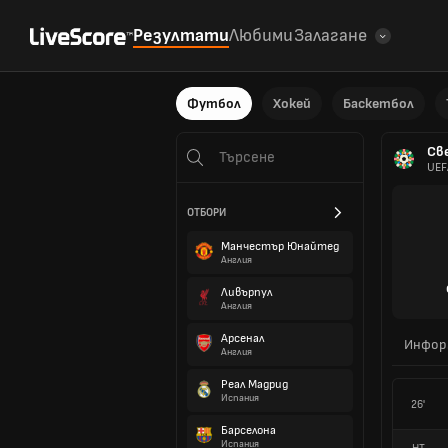
Резултати
Любими
Залагане
Футбол
Хокей
Баскетбол
Св
UEF
ОТБОРИ
Манчестър Юнайтед
Англия
Ливърпул
Англия
Арсенал
Инфор
Англия
Реал Мадрид
Испания
26'
Барселона
Испания