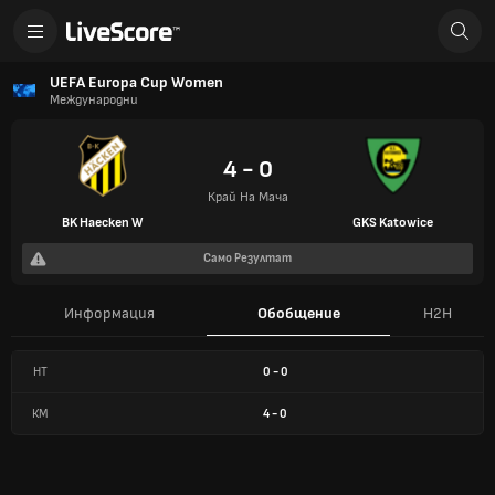
UEFA Europa Cup Women
Международни
4 - 0
Край На Мача
BK Haecken W
GKS Katowice
Само Резултат
Информация
Обобщение
H2H
HT
0
-
0
КМ
4
-
0